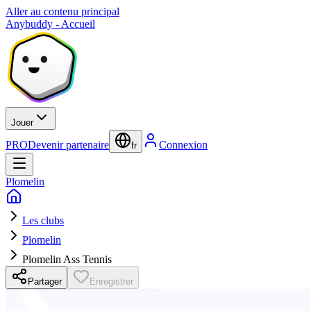
Aller au contenu principal
Anybuddy - Accueil
Jouer
PRO
Devenir partenaire
Connexion
fr
Plomelin
Les clubs
Plomelin
Plomelin Ass Tennis
Partager
Enregistrer