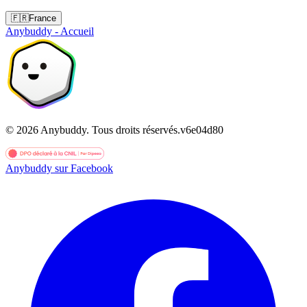
🇫🇷
France
Anybuddy - Accueil
©
2026
Anybuddy.
Tous droits réservés.
v
6e04d80
Anybuddy sur Facebook