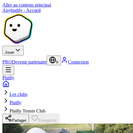
Aller au contenu principal
Anybuddy - Accueil
Jouer
PRO
Devenir partenaire
Connexion
fr
Plailly
Les clubs
Plailly
Plailly Tennis Club
Partager
Enregistrer