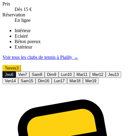
Prix
Dès 15 €
Réservation
En ligne
Intérieur
Eclairé
Béton poreux
Extérieur
Voir tous les clubs de
tennis
à
Plailly
→
Tennis
3
Jeu
6
Ven
7
Sam
8
Dim
9
Lun
10
Mar
11
Mer
12
Jeu
13
Ven
14
Sam
15
Dim
16
Lun
17
Mar
18
Mer
19