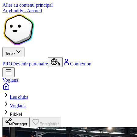
Aller au contenu principal
Anybuddy - Accueil
Jouer
PRO
Devenir partenaire
Connexion
fr
Voglans
Les clubs
Voglans
Pikkel
Partager
Enregistrer