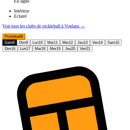
En ligne
Intérieur
Eclairé
Voir tous les clubs de
pickleball
à
Voglans
→
Pickleball
8
Sam
8
Dim
9
Lun
10
Mar
11
Mer
12
Jeu
13
Ven
14
Sam
15
Dim
16
Lun
17
Mar
18
Mer
19
Jeu
20
Ven
21