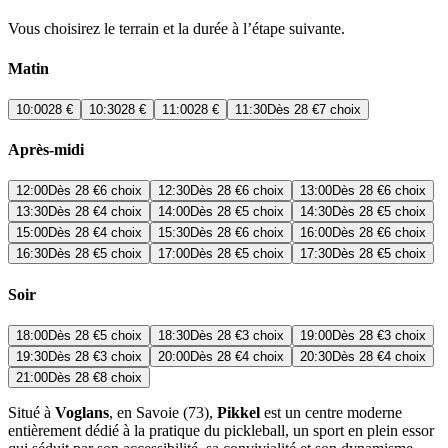
Vous choisirez le terrain et la durée à l’étape suivante.
Matin
10:00
28 €
10:30
28 €
11:00
28 €
11:30
Dès
28 €
7 choix
Après-midi
12:00
Dès
28 €
6 choix
12:30
Dès
28 €
6 choix
13:00
Dès
28 €
6 choix
13:30
Dès
28 €
4 choix
14:00
Dès
28 €
5 choix
14:30
Dès
28 €
5 choix
15:00
Dès
28 €
4 choix
15:30
Dès
28 €
6 choix
16:00
Dès
28 €
6 choix
16:30
Dès
28 €
5 choix
17:00
Dès
28 €
5 choix
17:30
Dès
28 €
5 choix
Soir
18:00
Dès
28 €
5 choix
18:30
Dès
28 €
3 choix
19:00
Dès
28 €
3 choix
19:30
Dès
28 €
3 choix
20:00
Dès
28 €
4 choix
20:30
Dès
28 €
4 choix
21:00
Dès
28 €
8 choix
Situé à
Voglans
, en Savoie (73),
Pikkel
est un centre moderne
entièrement dédié à la pratique du pickleball, un sport en plein essor