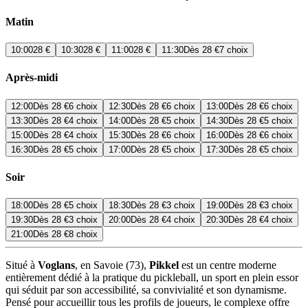
Matin
10:00
28 €
10:30
28 €
11:00
28 €
11:30
Dès
28 €
7 choix
Après-midi
12:00
Dès
28 €
6 choix
12:30
Dès
28 €
6 choix
13:00
Dès
28 €
6 choix
13:30
Dès
28 €
4 choix
14:00
Dès
28 €
5 choix
14:30
Dès
28 €
5 choix
15:00
Dès
28 €
4 choix
15:30
Dès
28 €
6 choix
16:00
Dès
28 €
6 choix
16:30
Dès
28 €
5 choix
17:00
Dès
28 €
5 choix
17:30
Dès
28 €
5 choix
Soir
18:00
Dès
28 €
5 choix
18:30
Dès
28 €
3 choix
19:00
Dès
28 €
3 choix
19:30
Dès
28 €
3 choix
20:00
Dès
28 €
4 choix
20:30
Dès
28 €
4 choix
21:00
Dès
28 €
8 choix
Situé à
Voglans
, en Savoie (73),
Pikkel
est un centre moderne
entièrement dédié à la pratique du pickleball, un sport en plein essor
qui séduit par son accessibilité, sa convivialité et son dynamisme.
Pensé pour accueillir tous les profils de joueurs, le complexe offre