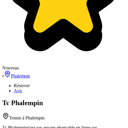
Nouveau
•
Phalempin
Réserver
Avis
Tc Phalempin
Tennis
à Phalempin
Tc Phalempin
n'est pas encore réservable en ligne sur