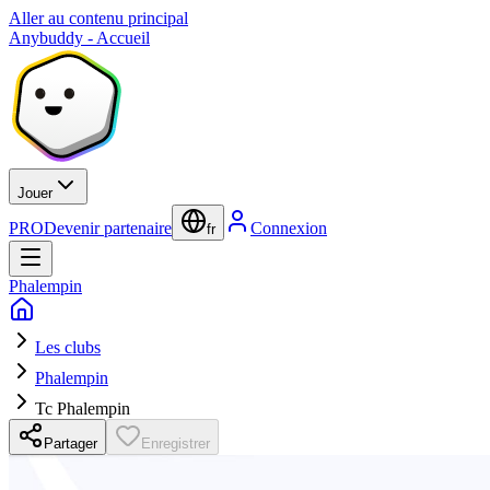
Aller au contenu principal
Anybuddy - Accueil
Jouer
PRO
Devenir partenaire
Connexion
fr
Phalempin
Les clubs
Phalempin
Tc Phalempin
Partager
Enregistrer