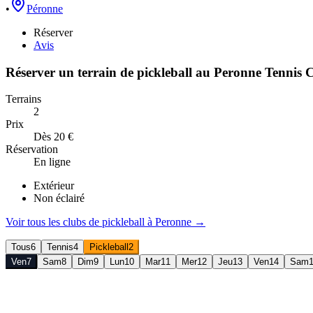
•
Péronne
Réserver
Avis
Réserver un terrain de
pickleball
au
Peronne Tennis 
Terrains
2
Prix
Dès 20 €
Réservation
En ligne
Extérieur
Non éclairé
Voir tous les clubs de
pickleball
à
Peronne
→
Tous
6
Tennis
4
Pickleball
2
Ven
7
Sam
8
Dim
9
Lun
10
Mar
11
Mer
12
Jeu
13
Ven
14
Sam