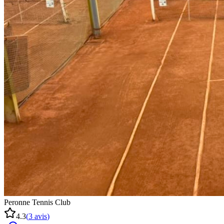
Peronne Tennis Club
4.3
(
3
avis
)