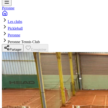
Peronne
Les clubs
Pickleball
Peronne
Peronne Tennis Club
Partager
Enregistrer