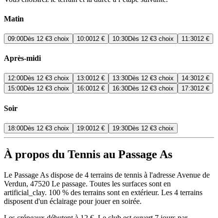
Matin
09:00
Dès
12 €
3 choix
10:00
12 €
10:30
Dès
12 €
3 choix
11:30
12 €
Après-midi
12:00
Dès
12 €
3 choix
13:00
12 €
13:30
Dès
12 €
3 choix
14:30
12 €
15:00
Dès
12 €
3 choix
16:00
12 €
16:30
Dès
12 €
3 choix
17:30
12 €
Soir
18:00
Dès
12 €
3 choix
19:00
12 €
19:30
Dès
12 €
3 choix
À propos du Tennis au Passage As
Le Passage As dispose de 4 terrains de tennis à l'adresse Avenue de
Verdun, 47520 Le passage. Toutes les surfaces sont en
artificial_clay. 100 % des terrains sont en extérieur. Les 4 terrains
disposent d'un éclairage pour jouer en soirée.
Les créneaux débutent à 12 €. Le club est ouvert 7 jours par