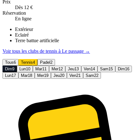
Prix
Dès 12 €
Réservation
En ligne
Extérieur
Eclairé
Terre battue artificielle
Voir tous les clubs de
tennis
à
Le passage
→
Tous
6
Tennis
4
Padel
2
Dim
9
Lun
10
Mar
11
Mer
12
Jeu
13
Ven
14
Sam
15
Dim
16
Lun
17
Mar
18
Mer
19
Jeu
20
Ven
21
Sam
22