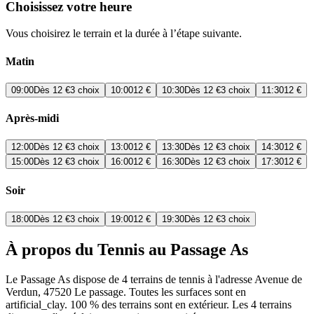
Choisissez votre heure
Vous choisirez le terrain et la durée à l’étape suivante.
Matin
09:00
Dès
12 €
3 choix
10:00
12 €
10:30
Dès
12 €
3 choix
11:30
12 €
Après-midi
12:00
Dès
12 €
3 choix
13:00
12 €
13:30
Dès
12 €
3 choix
14:30
12 €
15:00
Dès
12 €
3 choix
16:00
12 €
16:30
Dès
12 €
3 choix
17:30
12 €
Soir
18:00
Dès
12 €
3 choix
19:00
12 €
19:30
Dès
12 €
3 choix
À propos du Tennis au Passage As
Le Passage As dispose de 4 terrains de tennis à l'adresse Avenue de
Verdun, 47520 Le passage. Toutes les surfaces sont en
artificial_clay. 100 % des terrains sont en extérieur. Les 4 terrains