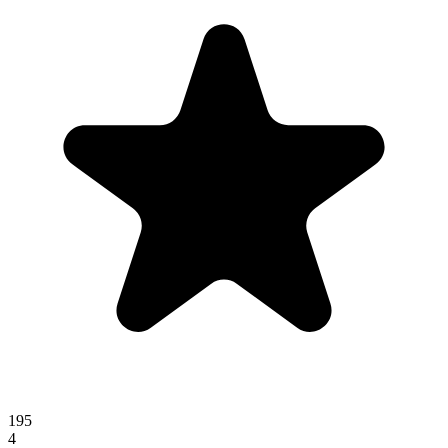
195
4