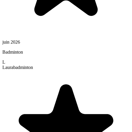
juin 2026
Badminton
L
Laura
badminton