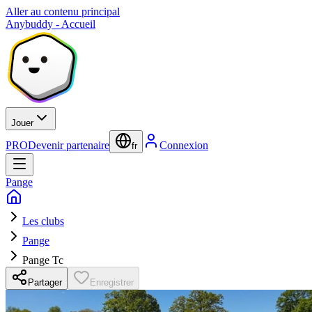
Aller au contenu principal
Anybuddy - Accueil
Jouer
PRO
Devenir partenaire
Connexion
fr
Pange
Les clubs
Pange
Pange Tc
Partager
Enregistrer