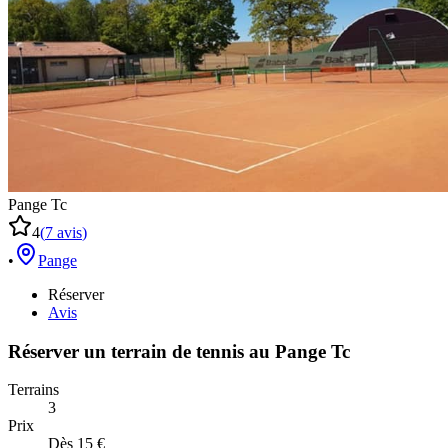
Pange Tc
4
(
7
avis
)
•
Pange
Réserver
Avis
Réserver un terrain de
tennis
au
Pange Tc
Terrains
3
Prix
Dès 15 €