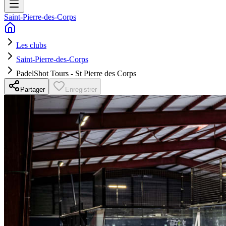
Saint-Pierre-des-Corps
Les clubs
Saint-Pierre-des-Corps
PadelShot Tours - St Pierre des Corps
Partager
Enregistrer