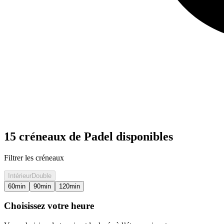
15 créneaux de Padel disponibles
Filtrer les créneaux
Intérieur
Double
60
min
90
min
120
min
Choisissez votre heure