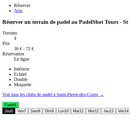
Réserver
Avis
Réserver un terrain de
padel
au
PadelShot Tours - St 
Terrains
4
Prix
36 € - 72 €
Réservation
En ligne
Intérieur
Eclairé
Double
Moquette
Voir tous les clubs de
padel
à
Saint-Pierre-des-Corps
→
Padel
4
Jeu
6
Ven
7
Sam
8
Dim
9
Lun
10
Mar
11
Mer
12
Jeu
13
Ven
14