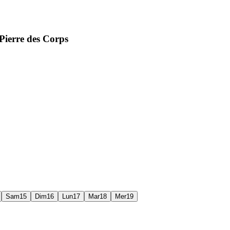
Pierre des Corps
Sam
15
Dim
16
Lun
17
Mar
18
Mer
19