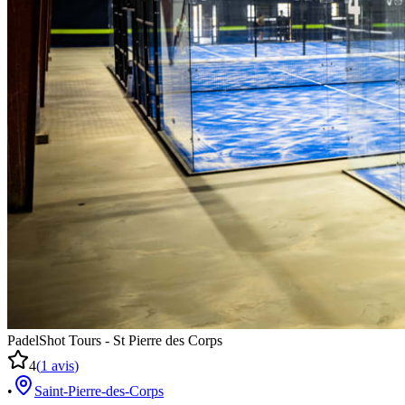
PadelShot Tours - St Pierre des Corps
4
(
1
avis
)
•
Saint-Pierre-des-Corps