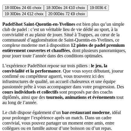
18:00
Dès
24 €
6 choix
18:30
Dès
24 €
10 choix
19:00
36 €
19:30
Dès
24 €
12 choix
20:00
Dès
72 €
9 choix
PadelShot Saint-Quentin-en-Yvelines
est bien plus qu’un simple
club de padel : c’est un véritable lieu de vie dédié au sport, à la
convivialité et au plaisir de jouer. Situé à Trappes, au cœur de la
communauté d’agglomération de Saint-Quentin-en-Yvelines, ce
complexe moderne met à disposition
12 pistes de padel premium
entièrement couvertes et chauffées
, dont plusieurs panoramiques,
pour jouer toute l’année dans des conditions optimales.
L’expérience PadelShot repose sur trois piliers :
le jeu, la
convivialité et la performance
. Que vous soyez débutant, joueur
confirmé ou compétiteur aguerri, vous trouverez ici des
infrastructures de qualité, un accueil chaleureux et une équipe
passionnée prête à vous accompagner dans votre progression. Des
cours individuels et collectifs
sont proposés par des coachs
diplômés, ainsi que des
tournois, animations et événements
tout
au long de l’année.
Le club dispose également d’un
bar-restaurant moderne
, idéal
pour prolonger l’expérience après un match. Dans un cadre
convivial, vous pouvez partager un moment entre amis, entre
collègues ou en famille autour d’une boisson ou d’un repas.