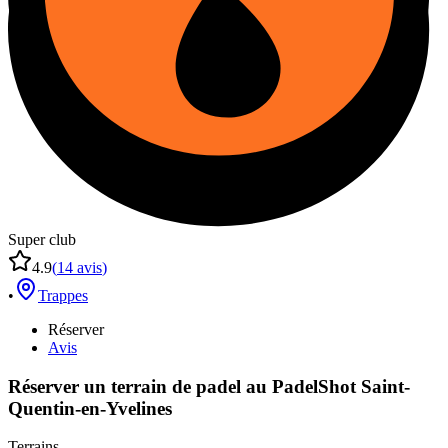
Super club
4.9
(
14
avis
)
•
Trappes
Réserver
Avis
Réserver un terrain de
padel
au
PadelShot Saint-
Quentin-en-Yvelines
Terrains