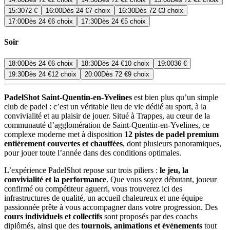
15:30
72 €
16:00
Dès
24 €
7 choix
16:30
Dès
72 €
3 choix
17:00
Dès
24 €
6 choix
17:30
Dès
24 €
5 choix
Soir
18:00
Dès
24 €
6 choix
18:30
Dès
24 €
10 choix
19:00
36 €
19:30
Dès
24 €
12 choix
20:00
Dès
72 €
9 choix
PadelShot Saint-Quentin-en-Yvelines
est bien plus qu’un simple
club de padel : c’est un véritable lieu de vie dédié au sport, à la
convivialité et au plaisir de jouer. Situé à Trappes, au cœur de la
communauté d’agglomération de Saint-Quentin-en-Yvelines, ce
complexe moderne met à disposition
12 pistes de padel premium
entièrement couvertes et chauffées
, dont plusieurs panoramiques,
pour jouer toute l’année dans des conditions optimales.
L’expérience PadelShot repose sur trois piliers :
le jeu, la
convivialité et la performance
. Que vous soyez débutant, joueur
confirmé ou compétiteur aguerri, vous trouverez ici des
infrastructures de qualité, un accueil chaleureux et une équipe
passionnée prête à vous accompagner dans votre progression. Des
cours individuels et collectifs
sont proposés par des coachs
diplômés, ainsi que des
tournois, animations et événements
tout