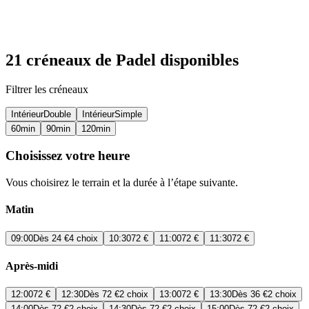
21 créneaux de Padel disponibles
Filtrer les créneaux
Intérieur
Double
Intérieur
Simple
60
min
90
min
120
min
Choisissez votre heure
Vous choisirez le terrain et la durée à l’étape suivante.
Matin
09:00
Dès
24 €
4 choix
10:30
72 €
11:00
72 €
11:30
72 €
Après-midi
12:00
72 €
12:30
Dès
72 €
2 choix
13:00
72 €
13:30
Dès
36 €
2 choix
14:00
Dès
72 €
2 choix
14:30
Dès
72 €
2 choix
15:00
Dès
72 €
2 choix