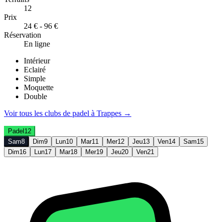
12
Prix
24 € - 96 €
Réservation
En ligne
Intérieur
Eclairé
Simple
Moquette
Double
Voir tous les clubs de
padel
à
Trappes
→
Padel
12
Sam
8
Dim
9
Lun
10
Mar
11
Mer
12
Jeu
13
Ven
14
Sam
15
Dim
16
Lun
17
Mar
18
Mer
19
Jeu
20
Ven
21