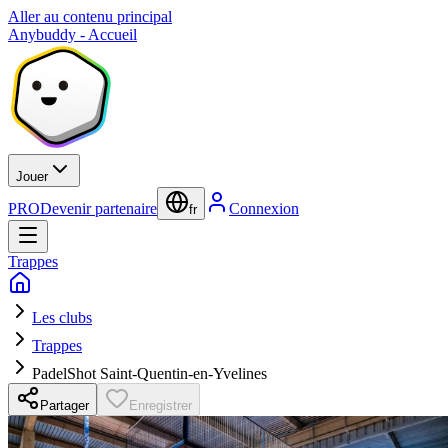
Aller au contenu principal
Anybuddy - Accueil
Jouer
PRO
Devenir partenaire
Connexion
fr
Trappes
Les clubs
Trappes
PadelShot Saint-Quentin-en-Yvelines
Partager
Enregistrer