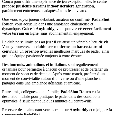
Conçu pour offrir une expérience de jeu exceptionnelle, le centre
propose
plusieurs terrains indoor dernière génération
,
parfaitement entretenus et adaptés à tous les niveaux.
Que vous soyez joueur débutant, amateur ou confirmé,
PadelShot
Rouen
vous accueille dans une ambiance chaleureuse et
dynamique. Grâce à
Anybuddy
, vous pouvez
réserver facilement
votre terrain en ligne
, sans abonnement ni engagement.
Le club ne se limite pas au jeu : il est aussi un véritable
lieu de vie
.
Vous y trouverez un
clubhouse moderne
, un
bar-restaurant
convivial
, un
proshop
avec les meilleures marques de padel, ainsi
qu’une équipe passionnée toujours à votre écoute.
Des
tournois, animations et initiations
sont régulièrement
organisés pour permettre à chacun de progresser et de partager un
moment de sport et de détente. Après votre match, profitez d’un
moment de convivialité autour d’un verre ou d’une planche à
partager dans une ambiance détendue et amicale.
Entre amis, collègues ou en famille,
PadelShot Rouen
est la
destination idéale pour pratiquer le padel dans des conditions
optimales, à seulement quelques minutes du centre-ville.
Réservez dès maintenant votre terrain sur
Anybuddy
et rejoignez la
communauté PadelShot !