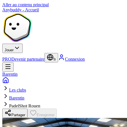
Aller au contenu principal
Anybuddy - Accueil
Jouer
PRO
Devenir partenaire
Connexion
fr
Barentin
Les clubs
Barentin
PadelShot Rouen
Partager
Enregistrer