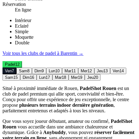
Réservation
En ligne
Intérieur
Eclairé
Simple
Moquette
Double
Voir tous les clubs de
padel
à
Barentin
→
Padel
12
Ven
7
Sam
8
Dim
9
Lun
10
Mar
11
Mer
12
Jeu
13
Ven
14
Sam
15
Dim
16
Lun
17
Mar
18
Mer
19
Jeu
20
Situé à proximité immédiate de Rouen,
PadelShot Rouen
est un
club de padel premium qui allie sport, convivialité et bien-être.
Conçu pour offrir une expérience de jeu exceptionnelle, le centre
propose
plusieurs terrains indoor dernière génération
,
parfaitement entretenus et adaptés à tous les niveaux.
Que vous soyez joueur débutant, amateur ou confirmé,
PadelShot
Rouen
vous accueille dans une ambiance chaleureuse et
dynamique. Grâce à
Anybuddy
, vous pouvez
réserver facilement
votre terrain en ligne
, sans abonnement ni engagement.