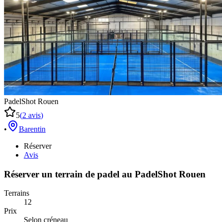
PadelShot Rouen
5
(
2
avis
)
•
Barentin
Réserver
Avis
Réserver un terrain de
padel
au
PadelShot Rouen
Terrains
12
Prix
Selon créneau