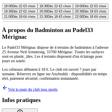
18:00
Dès
22 €
3 choix
18:30
Dès
22 €
2 choix
19:00
Dès
22 €
3 choix
19:30
Dès
22 €
2 choix
20:00
Dès
22 €
3 choix
20:30
Dès
18 €
3 choix
21:00
Dès
18 €
4 choix
21:30
Dès
18 €
3 choix
22:00
Dès
18 €
4 choix
À propos du Badminton au Padel33
Mérignac
Le Padel33 Mérignac dispose de 4 terrains de badminton à l'adresse
25 Avenue Neil Armstrong, 33700 Mérignac. Toutes les surfaces
sont en plastic_tiles. Les 4 terrains disposent d'un éclairage pour
jouer en soirée.
Les créneaux débutent à 18 €. Le club est ouvert 7 jours par
semaine. Réservez en ligne sur Anybuddy : disponibilités en temps
réel, paiement sécurisé, confirmation instantanée.
Voir la page du club tous sports
Infos pratiques