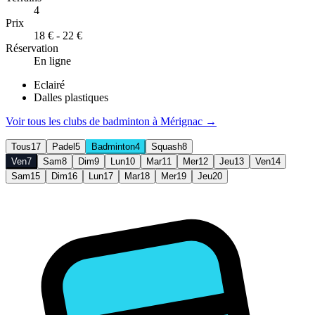
4
Prix
18 € - 22 €
Réservation
En ligne
Eclairé
Dalles plastiques
Voir tous les clubs de
badminton
à
Mérignac
→
Tous
17
Padel
5
Badminton
4
Squash
8
Ven
7
Sam
8
Dim
9
Lun
10
Mar
11
Mer
12
Jeu
13
Ven
14
Sam
15
Dim
16
Lun
17
Mar
18
Mer
19
Jeu
20