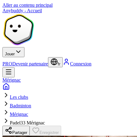
Aller au contenu principal
Anybuddy - Accueil
Jouer
PRO
Devenir partenaire
Connexion
fr
Mérignac
Les clubs
Badminton
Mérignac
Padel33 Mérignac
Partager
Enregistrer