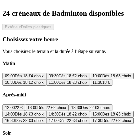
24 créneaux de Badminton disponibles
Extérieur
Dalles plastiques
Choisissez votre heure
Vous choisirez le terrain et la durée à l’étape suivante.
Matin
09:00
Dès
18 €
4 choix
09:30
Dès
18 €
2 choix
10:00
Dès
18 €
3 choix
10:30
Dès
18 €
2 choix
11:00
Dès
18 €
3 choix
11:30
18 €
Après-midi
12:00
22 €
13:00
Dès
22 €
2 choix
13:30
Dès
22 €
3 choix
14:00
Dès
18 €
3 choix
14:30
Dès
18 €
2 choix
15:00
Dès
18 €
3 choix
16:30
Dès
22 €
3 choix
17:00
Dès
22 €
3 choix
17:30
Dès
22 €
2 choix
Soir