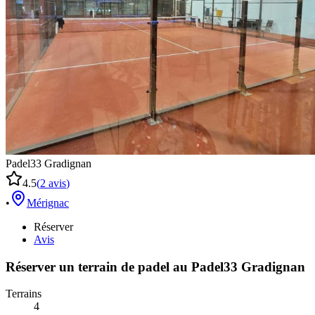
Padel33 Gradignan
4.5
(
2
avis
)
•
Mérignac
Réserver
Avis
Réserver un terrain de
padel
au
Padel33 Gradignan
Terrains
4