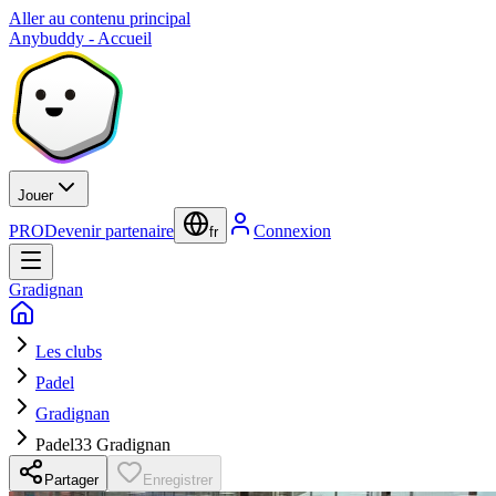
Aller au contenu principal
Anybuddy - Accueil
Jouer
PRO
Devenir partenaire
Connexion
fr
Gradignan
Les clubs
Padel
Gradignan
Padel33 Gradignan
Partager
Enregistrer