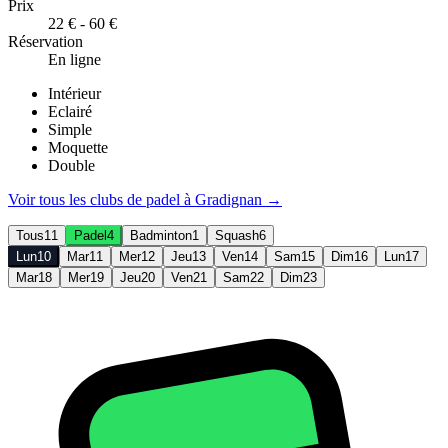
Prix
22 € - 60 €
Réservation
En ligne
Intérieur
Eclairé
Simple
Moquette
Double
Voir tous les clubs de
padel
à
Gradignan
→
Tous
11
Padel
4
Badminton
1
Squash
6
Lun
10
Mar
11
Mer
12
Jeu
13
Ven
14
Sam
15
Dim
16
Lun
17
Mar
18
Mer
19
Jeu
20
Ven
21
Sam
22
Dim
23