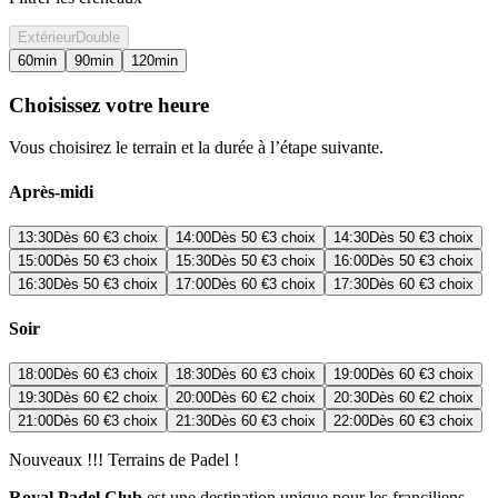
Extérieur
Double
60
min
90
min
120
min
Choisissez votre heure
Vous choisirez le terrain et la durée à l’étape suivante.
Après-midi
13:30
Dès
60 €
3 choix
14:00
Dès
50 €
3 choix
14:30
Dès
50 €
3 choix
15:00
Dès
50 €
3 choix
15:30
Dès
50 €
3 choix
16:00
Dès
50 €
3 choix
16:30
Dès
50 €
3 choix
17:00
Dès
60 €
3 choix
17:30
Dès
60 €
3 choix
Soir
18:00
Dès
60 €
3 choix
18:30
Dès
60 €
3 choix
19:00
Dès
60 €
3 choix
19:30
Dès
60 €
2 choix
20:00
Dès
60 €
2 choix
20:30
Dès
60 €
2 choix
21:00
Dès
60 €
3 choix
21:30
Dès
60 €
3 choix
22:00
Dès
60 €
3 choix
Nouveaux !!! Terrains de Padel !
Royal Padel Club
est une destination unique pour les franciliens