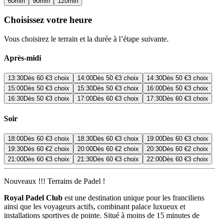
60
min
90
min
120
min
Choisissez votre heure
Vous choisirez le terrain et la durée à l’étape suivante.
Après-midi
13:30
Dès
60 €
3 choix
14:00
Dès
50 €
3 choix
14:30
Dès
50 €
3 choix
15:00
Dès
50 €
3 choix
15:30
Dès
50 €
3 choix
16:00
Dès
50 €
3 choix
16:30
Dès
50 €
3 choix
17:00
Dès
60 €
3 choix
17:30
Dès
60 €
3 choix
Soir
18:00
Dès
60 €
3 choix
18:30
Dès
60 €
3 choix
19:00
Dès
60 €
3 choix
19:30
Dès
60 €
2 choix
20:00
Dès
60 €
2 choix
20:30
Dès
60 €
2 choix
21:00
Dès
60 €
3 choix
21:30
Dès
60 €
3 choix
22:00
Dès
60 €
3 choix
Nouveaux !!! Terrains de Padel !
Royal Padel Club
est une destination unique pour les franciliens
ainsi que les voyageurs actifs, combinant palace luxueux et
installations sportives de pointe. Situé à moins de 15 minutes de