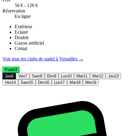
50 € - 120 €
Réservation
En ligne
Extérieur
Eclairé
Double
Gazon artificiel
Cristal
Voir tous les clubs de
padel
à
Versailles
→
Padel
3
Jeu
6
Ven
7
Sam
8
Dim
9
Lun
10
Mar
11
Mer
12
Jeu
13
Ven
14
Sam
15
Dim
16
Lun
17
Mar
18
Mer
19