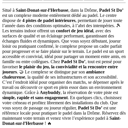
Situé à
Saint-Donat-sur-l’Herbasse
, dans la Drôme,
Padel St Do’
est un complexe moderne entièrement dédié au padel. Le centre
dispose de
4 pistes de padel intérieures
, permettant de jouer toute
l’année dans des conditions optimales, à l’abri des intempéries. 🎾
Les terrains indoor offrent un
confort de jeu idéal
, avec des
surfaces de qualité et un éclairage performant, garantissant des
échanges fluides et dynamiques. Que vous soyez débutant, joueur
loisir ou pratiquant confirmé, le complexe propose un cadre parfait
pour progresser et se faire plaisir sur le terrain. Le padel est un sport
accessible et convivial, idéal pour partager un moment entre amis, en
famille ou entre collègues. Chez
Padel St Do’
, tout est pensé pour
favoriser
le plaisir du jeu, la convivialité et la rencontre entre
joueurs
. 🤝 Le complexe se distingue par son
ambiance
chaleureuse
, la qualité de ses infrastructures et son accessibilité.
C’est l’endroit idéal pour organiser des matchs, se dépenser après le
travail ou découvrir ce sport en plein essor dans un environnement
dynamique. Grâce à
Anybuddy
, la réservation de votre piste est
simple, rapide et sans engagement
. En quelques clics, choisissez
votre créneau et profitez librement des installations du club. Que
vous soyez de passage ou joueur régulier,
Padel St Do’
est une
référence locale pour pratiquer le padel dans la Drôme. Réservez dès
maintenant votre terrain et venez vivre l’expérience padel à
Saint-
Donat-sur-l’Herbasse
! 🔥