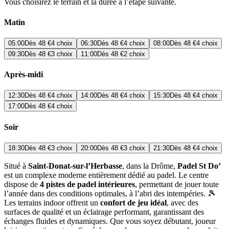
Vous choisirez le terrain et la durée à l’étape suivante.
Matin
05:00
Dès
48 €
4 choix
06:30
Dès
48 €
4 choix
08:00
Dès
48 €
4 choix
09:30
Dès
48 €
3 choix
11:00
Dès
48 €
2 choix
Après-midi
12:30
Dès
48 €
4 choix
14:00
Dès
48 €
4 choix
15:30
Dès
48 €
4 choix
17:00
Dès
48 €
4 choix
Soir
18:30
Dès
48 €
3 choix
20:00
Dès
48 €
3 choix
21:30
Dès
48 €
4 choix
Situé à
Saint-Donat-sur-l’Herbasse
, dans la Drôme,
Padel St Do’
est un complexe moderne entièrement dédié au padel. Le centre
dispose de
4 pistes de padel intérieures
, permettant de jouer toute
l’année dans des conditions optimales, à l’abri des intempéries. 🎾
Les terrains indoor offrent un
confort de jeu idéal
, avec des
surfaces de qualité et un éclairage performant, garantissant des
échanges fluides et dynamiques. Que vous soyez débutant, joueur