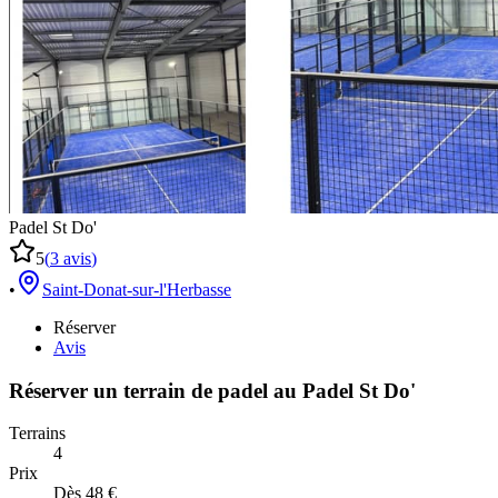
Padel St Do'
5
(
3
avis
)
•
Saint-Donat-sur-l'Herbasse
Réserver
Avis
Réserver un terrain de
padel
au
Padel St Do'
Terrains
4
Prix
Dès 48 €