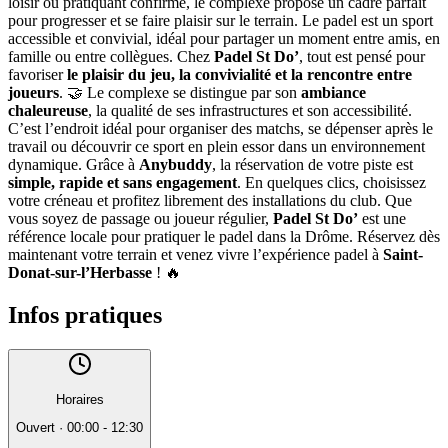
loisir ou pratiquant confirmé, le complexe propose un cadre parfait
pour progresser et se faire plaisir sur le terrain. Le padel est un sport
accessible et convivial, idéal pour partager un moment entre amis, en
famille ou entre collègues. Chez
Padel St Do’
, tout est pensé pour
favoriser
le plaisir du jeu, la convivialité et la rencontre entre
joueurs
. 🤝 Le complexe se distingue par son
ambiance
chaleureuse
, la qualité de ses infrastructures et son accessibilité.
C’est l’endroit idéal pour organiser des matchs, se dépenser après le
travail ou découvrir ce sport en plein essor dans un environnement
dynamique. Grâce à
Anybuddy
, la réservation de votre piste est
simple, rapide et sans engagement
. En quelques clics, choisissez
votre créneau et profitez librement des installations du club. Que
vous soyez de passage ou joueur régulier,
Padel St Do’
est une
référence locale pour pratiquer le padel dans la Drôme. Réservez dès
maintenant votre terrain et venez vivre l’expérience padel à
Saint-
Donat-sur-l’Herbasse
! 🔥
Infos pratiques
Horaires
Ouvert
·
00:00 - 12:30