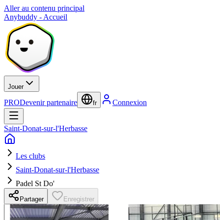
Aller au contenu principal
Anybuddy - Accueil
Jouer
PRO
Devenir partenaire
Connexion
fr
Saint-Donat-sur-l'Herbasse
Les clubs
Saint-Donat-sur-l'Herbasse
Padel St Do'
Partager
Enregistrer