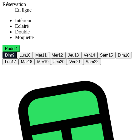
Réservation
En ligne
Intérieur
Eclairé
Double
Moquette
Padel
4
Dim
9
Lun
10
Mar
11
Mer
12
Jeu
13
Ven
14
Sam
15
Dim
16
Lun
17
Mar
18
Mer
19
Jeu
20
Ven
21
Sam
22