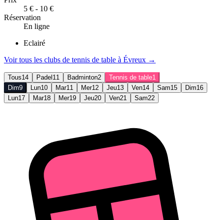
5 € - 10 €
Réservation
En ligne
Eclairé
Voir tous les clubs de
tennis de table
à
Évreux
→
Tous
14
Padel
11
Badminton
2
Tennis de table
1
Dim
9
Lun
10
Mar
11
Mer
12
Jeu
13
Ven
14
Sam
15
Dim
16
Lun
17
Mar
18
Mer
19
Jeu
20
Ven
21
Sam
22