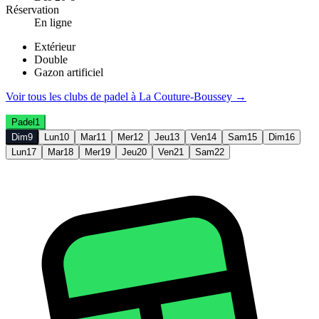
Réservation
En ligne
Extérieur
Double
Gazon artificiel
Voir tous les clubs de
padel
à
La Couture-Boussey
→
Padel
1
Dim
9
Lun
10
Mar
11
Mer
12
Jeu
13
Ven
14
Sam
15
Dim
16
Lun
17
Mar
18
Mer
19
Jeu
20
Ven
21
Sam
22