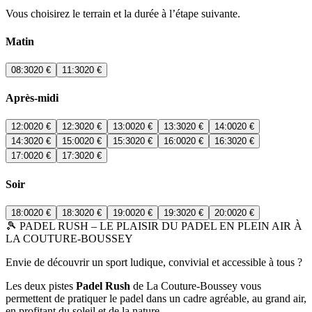
Vous choisirez le terrain et la durée à l’étape suivante.
Matin
08:30
20 €
11:30
20 €
Après-midi
12:00
20 €
12:30
20 €
13:00
20 €
13:30
20 €
14:00
20 €
14:30
20 €
15:00
20 €
15:30
20 €
16:00
20 €
16:30
20 €
17:00
20 €
17:30
20 €
Soir
18:00
20 €
18:30
20 €
19:00
20 €
19:30
20 €
20:00
20 €
🎾 PADEL RUSH – LE PLAISIR DU PADEL EN PLEIN AIR À
LA COUTURE-BOUSSEY
Envie de découvrir un sport ludique, convivial et accessible à tous ?
Les deux pistes
Padel Rush
de La Couture-Boussey vous
permettent de pratiquer le padel dans un cadre agréable, au grand air,
en profitant du soleil et de la nature.