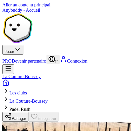
Aller au contenu principal
Anybuddy - Accueil
Jouer
PRO
Devenir partenaire
Connexion
fr
La Couture-Boussey
Les clubs
La Couture-Boussey
Padel Rush
Partager
Enregistrer