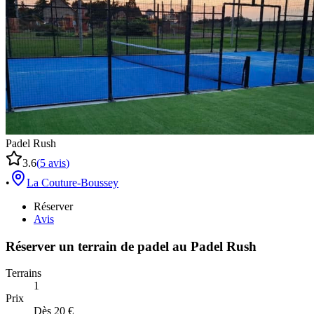
Padel Rush
3.6
(
5
avis
)
•
La Couture-Boussey
Réserver
Avis
Réserver un terrain de
padel
au
Padel Rush
Terrains
1
Prix
Dès 20 €