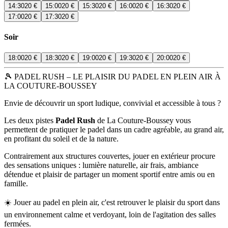
14:30
20 €
15:00
20 €
15:30
20 €
16:00
20 €
16:30
20 €
17:00
20 €
17:30
20 €
Soir
18:00
20 €
18:30
20 €
19:00
20 €
19:30
20 €
20:00
20 €
🎾 PADEL RUSH – LE PLAISIR DU PADEL EN PLEIN AIR À
LA COUTURE-BOUSSEY
Envie de découvrir un sport ludique, convivial et accessible à tous ?
Les deux pistes
Padel Rush
de La Couture-Boussey vous
permettent de pratiquer le padel dans un cadre agréable, au grand air,
en profitant du soleil et de la nature.
Contrairement aux structures couvertes, jouer en extérieur procure
des sensations uniques : lumière naturelle, air frais, ambiance
détendue et plaisir de partager un moment sportif entre amis ou en
famille.
☀️ Jouer au padel en plein air, c'est retrouver le plaisir du sport dans
un environnement calme et verdoyant, loin de l'agitation des salles
fermées.