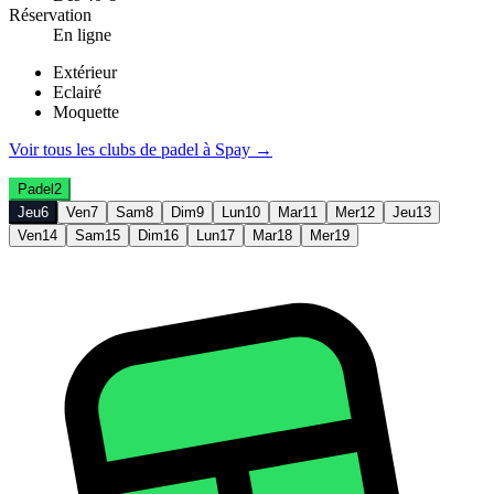
Réservation
En ligne
Extérieur
Eclairé
Moquette
Voir tous les clubs de
padel
à
Spay
→
Padel
2
Jeu
6
Ven
7
Sam
8
Dim
9
Lun
10
Mar
11
Mer
12
Jeu
13
Ven
14
Sam
15
Dim
16
Lun
17
Mar
18
Mer
19