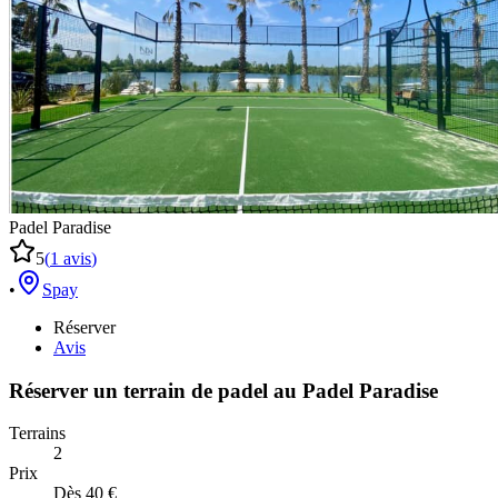
Padel Paradise
5
(
1
avis
)
•
Spay
Réserver
Avis
Réserver un terrain de
padel
au
Padel Paradise
Terrains
2
Prix
Dès 40 €