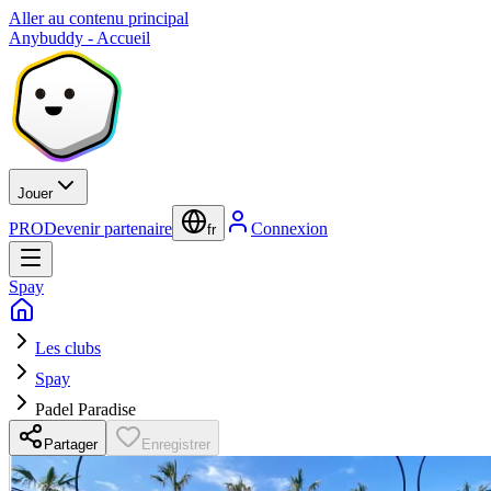
Aller au contenu principal
Anybuddy - Accueil
Jouer
PRO
Devenir partenaire
Connexion
fr
Spay
Les clubs
Spay
Padel Paradise
Partager
Enregistrer