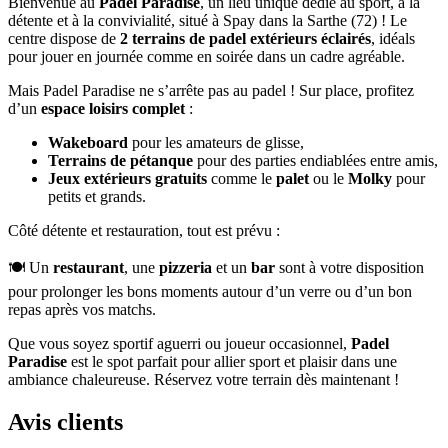
Bienvenue au
Padel Paradise
, un lieu unique dédié au sport, à la
détente et à la convivialité, situé à Spay dans la Sarthe (72) ! Le
centre dispose de
2 terrains de padel extérieurs éclairés
, idéals
pour jouer en journée comme en soirée dans un cadre agréable.
Mais Padel Paradise ne s’arrête pas au padel ! Sur place, profitez
d’un
espace loisirs complet
:
Wakeboard
pour les amateurs de glisse,
Terrains de pétanque
pour des parties endiablées entre amis,
Jeux extérieurs gratuits
comme le
palet
ou le
Molky
pour
petits et grands.
Côté détente et restauration, tout est prévu :
🍽️ Un
restaurant
, une
pizzeria
et un
bar
sont à votre disposition
pour prolonger les bons moments autour d’un verre ou d’un bon
repas après vos matchs.
Que vous soyez sportif aguerri ou joueur occasionnel,
Padel
Paradise
est le spot parfait pour allier sport et plaisir dans une
ambiance chaleureuse. Réservez votre terrain dès maintenant !
Avis clients