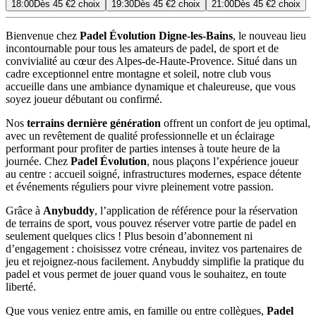
18:00
Dès
45 €
2 choix
19:30
Dès
45 €
2 choix
21:00
Dès
45 €
2 choix
Bienvenue chez
Padel Évolution Digne-les-Bains
, le nouveau lieu
incontournable pour tous les amateurs de padel, de sport et de
convivialité au cœur des Alpes-de-Haute-Provence. Situé dans un
cadre exceptionnel entre montagne et soleil, notre club vous
accueille dans une ambiance dynamique et chaleureuse, que vous
soyez joueur débutant ou confirmé.
Nos
terrains dernière génération
offrent un confort de jeu optimal,
avec un revêtement de qualité professionnelle et un éclairage
performant pour profiter de parties intenses à toute heure de la
journée. Chez
Padel Évolution
, nous plaçons l’expérience joueur
au centre : accueil soigné, infrastructures modernes, espace détente
et événements réguliers pour vivre pleinement votre passion.
Grâce à
Anybuddy
, l’application de référence pour la réservation
de terrains de sport, vous pouvez réserver votre partie de padel en
seulement quelques clics ! Plus besoin d’abonnement ni
d’engagement : choisissez votre créneau, invitez vos partenaires de
jeu et rejoignez-nous facilement. Anybuddy simplifie la pratique du
padel et vous permet de jouer quand vous le souhaitez, en toute
liberté.
Que vous veniez entre amis, en famille ou entre collègues,
Padel