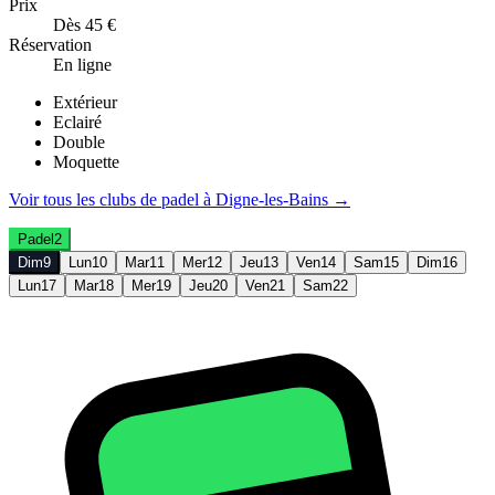
Prix
Dès 45 €
Réservation
En ligne
Extérieur
Eclairé
Double
Moquette
Voir tous les clubs de
padel
à
Digne-les-Bains
→
Padel
2
Dim
9
Lun
10
Mar
11
Mer
12
Jeu
13
Ven
14
Sam
15
Dim
16
Lun
17
Mar
18
Mer
19
Jeu
20
Ven
21
Sam
22