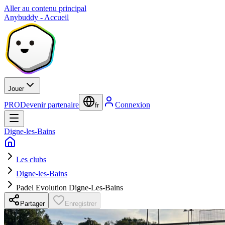
Aller au contenu principal
Anybuddy - Accueil
Jouer
PRO
Devenir partenaire
Connexion
fr
Digne-les-Bains
Les clubs
Digne-les-Bains
Padel Evolution Digne-Les-Bains
Partager
Enregistrer