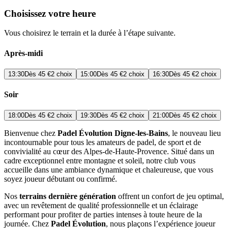
Choisissez votre heure
Vous choisirez le terrain et la durée à l’étape suivante.
Après-midi
13:30
Dès
45 €
2 choix
15:00
Dès
45 €
2 choix
16:30
Dès
45 €
2 choix
Soir
18:00
Dès
45 €
2 choix
19:30
Dès
45 €
2 choix
21:00
Dès
45 €
2 choix
Bienvenue chez
Padel Évolution Digne-les-Bains
, le nouveau lieu
incontournable pour tous les amateurs de padel, de sport et de
convivialité au cœur des Alpes-de-Haute-Provence. Situé dans un
cadre exceptionnel entre montagne et soleil, notre club vous
accueille dans une ambiance dynamique et chaleureuse, que vous
soyez joueur débutant ou confirmé.
Nos
terrains dernière génération
offrent un confort de jeu optimal,
avec un revêtement de qualité professionnelle et un éclairage
performant pour profiter de parties intenses à toute heure de la
journée. Chez
Padel Évolution
, nous plaçons l’expérience joueur