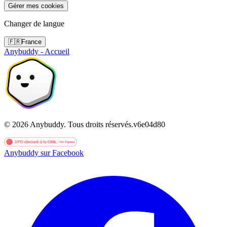
Gérer mes cookies
Changer de langue
🇫🇷
France
Anybuddy - Accueil
©
2026
Anybuddy.
Tous droits réservés.
v
6e04d80
Anybuddy sur Facebook