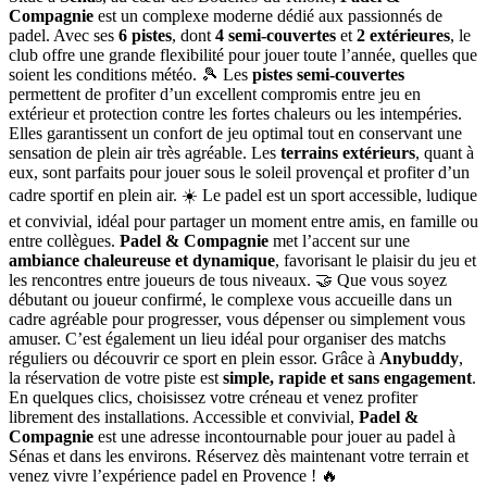
Compagnie
est un complexe moderne dédié aux passionnés de
padel. Avec ses
6 pistes
, dont
4 semi-couvertes
et
2 extérieures
, le
club offre une grande flexibilité pour jouer toute l’année, quelles que
soient les conditions météo. 🎾 Les
pistes semi-couvertes
permettent de profiter d’un excellent compromis entre jeu en
extérieur et protection contre les fortes chaleurs ou les intempéries.
Elles garantissent un confort de jeu optimal tout en conservant une
sensation de plein air très agréable. Les
terrains extérieurs
, quant à
eux, sont parfaits pour jouer sous le soleil provençal et profiter d’un
cadre sportif en plein air. ☀️ Le padel est un sport accessible, ludique
et convivial, idéal pour partager un moment entre amis, en famille ou
entre collègues.
Padel & Compagnie
met l’accent sur une
ambiance chaleureuse et dynamique
, favorisant le plaisir du jeu et
les rencontres entre joueurs de tous niveaux. 🤝 Que vous soyez
débutant ou joueur confirmé, le complexe vous accueille dans un
cadre agréable pour progresser, vous dépenser ou simplement vous
amuser. C’est également un lieu idéal pour organiser des matchs
réguliers ou découvrir ce sport en plein essor. Grâce à
Anybuddy
,
la réservation de votre piste est
simple, rapide et sans engagement
.
En quelques clics, choisissez votre créneau et venez profiter
librement des installations. Accessible et convivial,
Padel &
Compagnie
est une adresse incontournable pour jouer au padel à
Sénas et dans les environs. Réservez dès maintenant votre terrain et
venez vivre l’expérience padel en Provence ! 🔥