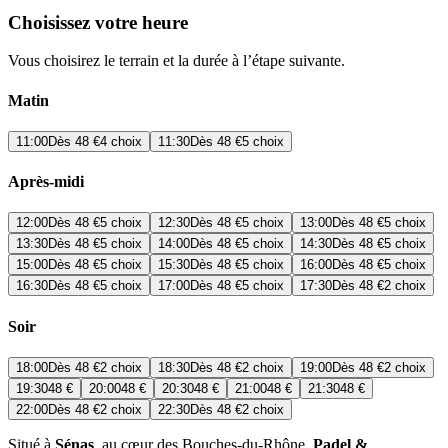
Choisissez votre heure
Vous choisirez le terrain et la durée à l’étape suivante.
Matin
11:00
Dès
48 €
4 choix
11:30
Dès
48 €
5 choix
Après-midi
12:00
Dès
48 €
5 choix
12:30
Dès
48 €
5 choix
13:00
Dès
48 €
5 choix
13:30
Dès
48 €
5 choix
14:00
Dès
48 €
5 choix
14:30
Dès
48 €
5 choix
15:00
Dès
48 €
5 choix
15:30
Dès
48 €
5 choix
16:00
Dès
48 €
5 choix
16:30
Dès
48 €
5 choix
17:00
Dès
48 €
5 choix
17:30
Dès
48 €
2 choix
Soir
18:00
Dès
48 €
2 choix
18:30
Dès
48 €
2 choix
19:00
Dès
48 €
2 choix
19:30
48 €
20:00
48 €
20:30
48 €
21:00
48 €
21:30
48 €
22:00
Dès
48 €
2 choix
22:30
Dès
48 €
2 choix
Situé à
Sénas
, au cœur des Bouches-du-Rhône,
Padel &