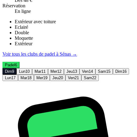
Dès 48 €
Réservation
En ligne
Extérieur avec toiture
Eclairé
Double
Moquette
Extérieur
Voir tous les clubs de
padel
à
Sénas
→
Padel
6
Dim
9
Lun
10
Mar
11
Mer
12
Jeu
13
Ven
14
Sam
15
Dim
16
Lun
17
Mar
18
Mer
19
Jeu
20
Ven
21
Sam
22