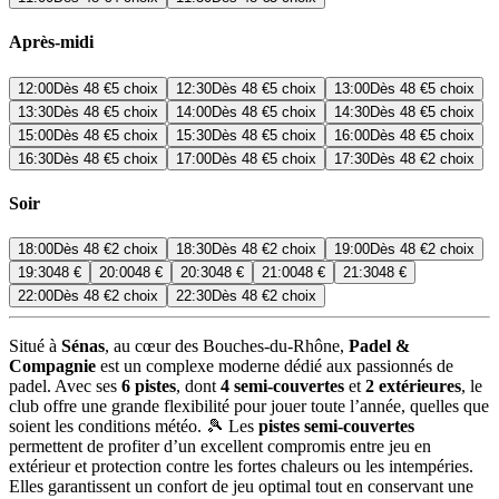
Après-midi
12:00
Dès
48 €
5 choix
12:30
Dès
48 €
5 choix
13:00
Dès
48 €
5 choix
13:30
Dès
48 €
5 choix
14:00
Dès
48 €
5 choix
14:30
Dès
48 €
5 choix
15:00
Dès
48 €
5 choix
15:30
Dès
48 €
5 choix
16:00
Dès
48 €
5 choix
16:30
Dès
48 €
5 choix
17:00
Dès
48 €
5 choix
17:30
Dès
48 €
2 choix
Soir
18:00
Dès
48 €
2 choix
18:30
Dès
48 €
2 choix
19:00
Dès
48 €
2 choix
19:30
48 €
20:00
48 €
20:30
48 €
21:00
48 €
21:30
48 €
22:00
Dès
48 €
2 choix
22:30
Dès
48 €
2 choix
Situé à
Sénas
, au cœur des Bouches-du-Rhône,
Padel &
Compagnie
est un complexe moderne dédié aux passionnés de
padel. Avec ses
6 pistes
, dont
4 semi-couvertes
et
2 extérieures
, le
club offre une grande flexibilité pour jouer toute l’année, quelles que
soient les conditions météo. 🎾 Les
pistes semi-couvertes
permettent de profiter d’un excellent compromis entre jeu en
extérieur et protection contre les fortes chaleurs ou les intempéries.
Elles garantissent un confort de jeu optimal tout en conservant une