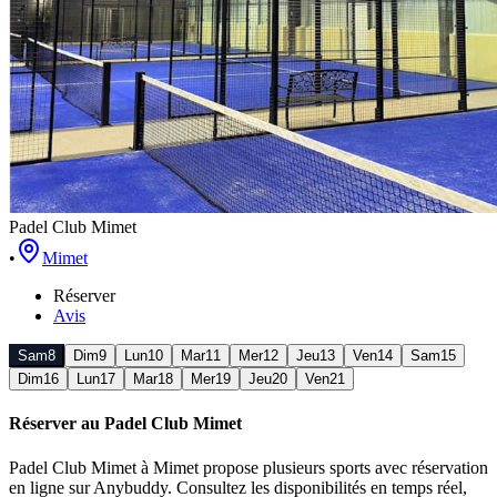
Padel Club Mimet
•
Mimet
Réserver
Avis
Sam
8
Dim
9
Lun
10
Mar
11
Mer
12
Jeu
13
Ven
14
Sam
15
Dim
16
Lun
17
Mar
18
Mer
19
Jeu
20
Ven
21
Réserver au
Padel Club Mimet
Padel Club Mimet
à Mimet
propose
plusieurs sports
avec réservation
en ligne sur Anybuddy. Consultez les disponibilités en temps réel,