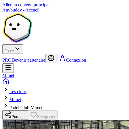
Aller au contenu principal
Anybuddy - Accueil
Jouer
PRO
Devenir partenaire
Connexion
fr
Mimet
Les clubs
Mimet
Padel Club Mimet
Partager
Enregistrer