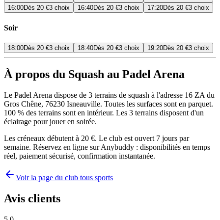
16:00
Dès
20 €
3 choix
16:40
Dès
20 €
3 choix
17:20
Dès
20 €
3 choix
Soir
18:00
Dès
20 €
3 choix
18:40
Dès
20 €
3 choix
19:20
Dès
20 €
3 choix
À propos du Squash au Padel Arena
Le Padel Arena dispose de 3 terrains de squash à l'adresse 16 ZA du
Gros Chêne, 76230 Isneauville. Toutes les surfaces sont en parquet.
100 % des terrains sont en intérieur. Les 3 terrains disposent d'un
éclairage pour jouer en soirée.
Les créneaux débutent à 20 €. Le club est ouvert 7 jours par
semaine. Réservez en ligne sur Anybuddy : disponibilités en temps
réel, paiement sécurisé, confirmation instantanée.
Voir la page du club tous sports
Avis clients
5.0