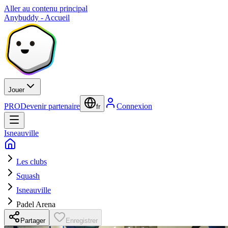
Aller au contenu principal
Anybuddy - Accueil
Jouer
PRO
Devenir partenaire
Connexion
fr
Isneauville
Les clubs
Squash
Isneauville
Padel Arena
Partager
Enregistrer