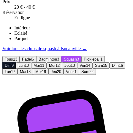
Prix
20 € - 40 €
Réservation
En ligne
Intérieur
Eclairé
Parquet
Voir tous les clubs de
squash
à
Isneauville
→
Tous
13
Padel
6
Badminton
3
Squash
3
Pickleball
1
Dim
9
Lun
10
Mar
11
Mer
12
Jeu
13
Ven
14
Sam
15
Dim
16
Lun
17
Mar
18
Mer
19
Jeu
20
Ven
21
Sam
22