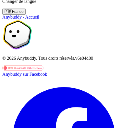
Changer de langue
🇫🇷
France
Anybuddy - Accueil
©
2026
Anybuddy.
Tous droits réservés.
v
6e04d80
Anybuddy sur Facebook