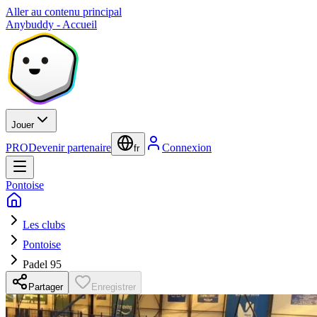
Aller au contenu principal
Anybuddy - Accueil
Jouer
PRO
Devenir partenaire
Connexion
fr
Pontoise
Les clubs
Pontoise
Padel 95
Partager
Enregistrer