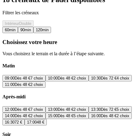
Filtrer les créneaux
Intérieur
Double
60
min
90
min
120
min
Choisissez votre heure
Vous choisirez le terrain et la durée à l’étape suivante.
Matin
09:00
Dès
48 €
7 choix
10:00
Dès
48 €
2 choix
10:30
Dès
72 €
4 choix
11:00
Dès
48 €
2 choix
Après-midi
12:00
Dès
48 €
7 choix
13:00
Dès
48 €
2 choix
13:30
Dès
72 €
5 choix
14:00
Dès
48 €
2 choix
15:00
Dès
48 €
5 choix
16:00
Dès
48 €
2 choix
16:30
72 €
17:00
48 €
Soir