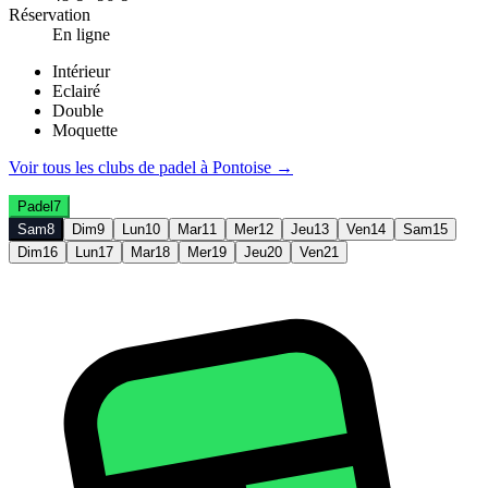
Réservation
En ligne
Intérieur
Eclairé
Double
Moquette
Voir tous les clubs de
padel
à
Pontoise
→
Padel
7
Sam
8
Dim
9
Lun
10
Mar
11
Mer
12
Jeu
13
Ven
14
Sam
15
Dim
16
Lun
17
Mar
18
Mer
19
Jeu
20
Ven
21