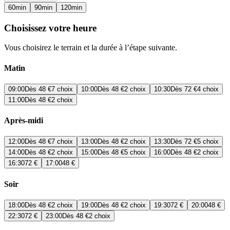
60
min
90
min
120
min
Choisissez votre heure
Vous choisirez le terrain et la durée à l’étape suivante.
Matin
09:00
Dès
48 €
7 choix
10:00
Dès
48 €
2 choix
10:30
Dès
72 €
4 choix
11:00
Dès
48 €
2 choix
Après-midi
12:00
Dès
48 €
7 choix
13:00
Dès
48 €
2 choix
13:30
Dès
72 €
5 choix
14:00
Dès
48 €
2 choix
15:00
Dès
48 €
5 choix
16:00
Dès
48 €
2 choix
16:30
72 €
17:00
48 €
Soir
18:00
Dès
48 €
2 choix
19:00
Dès
48 €
2 choix
19:30
72 €
20:00
48 €
22:30
72 €
23:00
Dès
48 €
2 choix