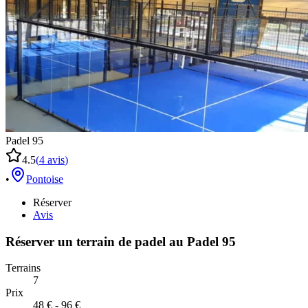
Padel 95
4.5
(
4
avis
)
•
Pontoise
Réserver
Avis
Réserver un terrain de
padel
au
Padel 95
Terrains
7
Prix
48 € - 96 €