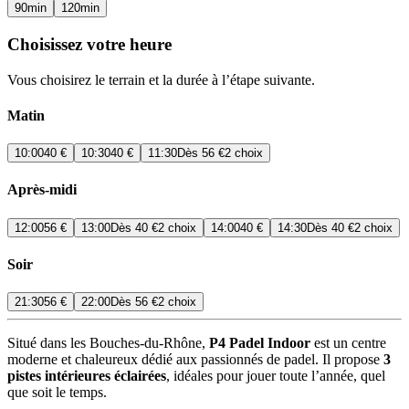
90
min
120
min
Choisissez votre heure
Vous choisirez le terrain et la durée à l’étape suivante.
Matin
10:00
40 €
10:30
40 €
11:30
Dès
56 €
2 choix
Après-midi
12:00
56 €
13:00
Dès
40 €
2 choix
14:00
40 €
14:30
Dès
40 €
2 choix
Soir
21:30
56 €
22:00
Dès
56 €
2 choix
Situé dans les Bouches-du-Rhône,
P4 Padel Indoor
est un centre
moderne et chaleureux dédié aux passionnés de padel. Il propose
3
pistes intérieures éclairées
, idéales pour jouer toute l’année, quel
que soit le temps.