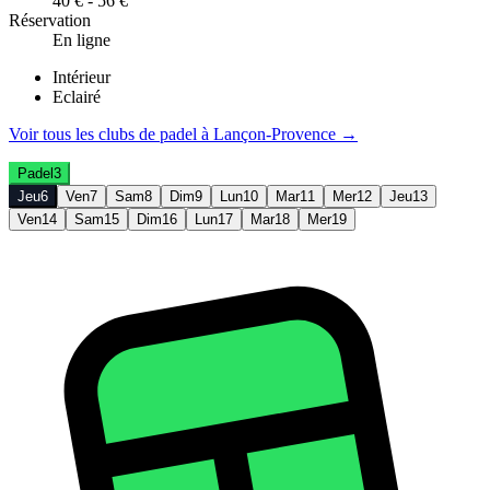
40 € - 56 €
Réservation
En ligne
Intérieur
Eclairé
Voir tous les clubs de
padel
à
Lançon-Provence
→
Padel
3
Jeu
6
Ven
7
Sam
8
Dim
9
Lun
10
Mar
11
Mer
12
Jeu
13
Ven
14
Sam
15
Dim
16
Lun
17
Mar
18
Mer
19