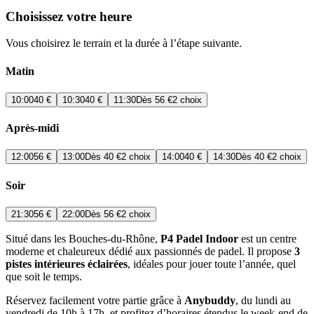
Choisissez votre heure
Vous choisirez le terrain et la durée à l’étape suivante.
Matin
10:00
40 €
10:30
40 €
11:30
Dès
56 €
2 choix
Après-midi
12:00
56 €
13:00
Dès
40 €
2 choix
14:00
40 €
14:30
Dès
40 €
2 choix
Soir
21:30
56 €
22:00
Dès
56 €
2 choix
Situé dans les Bouches-du-Rhône,
P4 Padel Indoor
est un centre
moderne et chaleureux dédié aux passionnés de padel. Il propose
3
pistes intérieures éclairées
, idéales pour jouer toute l’année, quel
que soit le temps.
Réservez facilement votre partie grâce à
Anybuddy
, du lundi au
vendredi de 10h à 17h, et profitez d’horaires étendus le week-end de