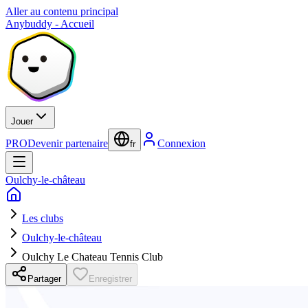
Aller au contenu principal
Anybuddy - Accueil
Jouer
PRO
Devenir partenaire
Connexion
fr
Oulchy-le-château
Les clubs
Oulchy-le-château
Oulchy Le Chateau Tennis Club
Partager
Enregistrer