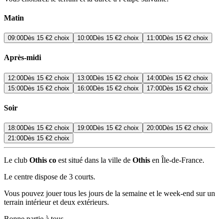
Matin
09:00
Dès
15 €
2 choix
10:00
Dès
15 €
2 choix
11:00
Dès
15 €
2 choix
Après-midi
12:00
Dès
15 €
2 choix
13:00
Dès
15 €
2 choix
14:00
Dès
15 €
2 choix
15:00
Dès
15 €
2 choix
16:00
Dès
15 €
2 choix
17:00
Dès
15 €
2 choix
Soir
18:00
Dès
15 €
2 choix
19:00
Dès
15 €
2 choix
20:00
Dès
15 €
2 choix
21:00
Dès
15 €
2 choix
Le club
Othis co
est situé dans la ville de
Othis
en Île-de-France.
Le centre dispose de 3 courts.
Vous pouvez jouer tous les jours de la semaine et le week-end sur un
terrain intérieur et deux extérieurs.
Bonne partie à tous.