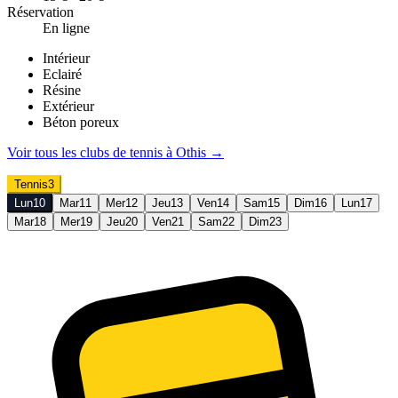
Réservation
En ligne
Intérieur
Eclairé
Résine
Extérieur
Béton poreux
Voir tous les clubs de
tennis
à
Othis
→
Tennis
3
Lun
10
Mar
11
Mer
12
Jeu
13
Ven
14
Sam
15
Dim
16
Lun
17
Mar
18
Mer
19
Jeu
20
Ven
21
Sam
22
Dim
23