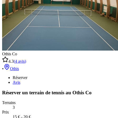
Othis Co
4.3
(
4
avis
)
•
Othis
Réserver
Avis
Réserver un terrain de
tennis
au
Othis Co
Terrains
3
Prix
15 € - 20 €