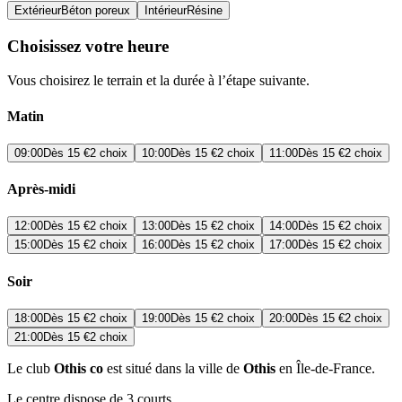
Extérieur
Béton poreux
Intérieur
Résine
Choisissez votre heure
Vous choisirez le terrain et la durée à l’étape suivante.
Matin
09:00
Dès
15 €
2 choix
10:00
Dès
15 €
2 choix
11:00
Dès
15 €
2 choix
Après-midi
12:00
Dès
15 €
2 choix
13:00
Dès
15 €
2 choix
14:00
Dès
15 €
2 choix
15:00
Dès
15 €
2 choix
16:00
Dès
15 €
2 choix
17:00
Dès
15 €
2 choix
Soir
18:00
Dès
15 €
2 choix
19:00
Dès
15 €
2 choix
20:00
Dès
15 €
2 choix
21:00
Dès
15 €
2 choix
Le club
Othis co
est situé dans la ville de
Othis
en Île-de-France.
Le centre dispose de 3 courts.