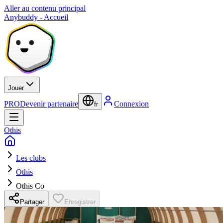
Aller au contenu principal
Anybuddy - Accueil
Jouer
PRO
Devenir partenaire
Connexion
fr
Othis
Les clubs
Othis
Othis Co
Partager
Enregistrer