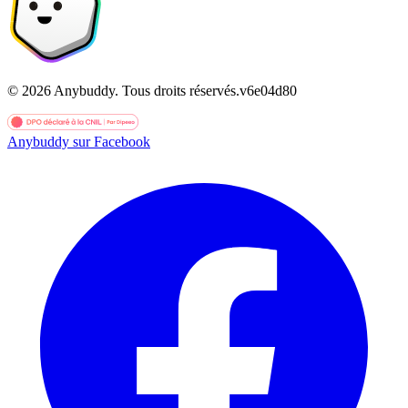
©
2026
Anybuddy.
Tous droits réservés.
v
6e04d80
Anybuddy sur Facebook