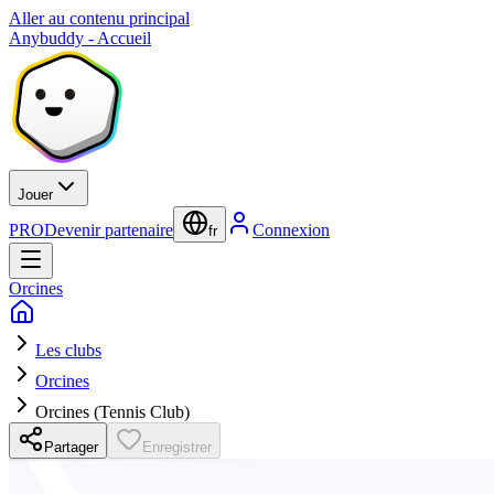
Aller au contenu principal
Anybuddy - Accueil
Jouer
PRO
Devenir partenaire
Connexion
fr
Orcines
Les clubs
Orcines
Orcines (Tennis Club)
Partager
Enregistrer