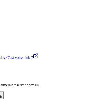
uddy.
C'est votre club ?
imerait réserver chez lui.
ub