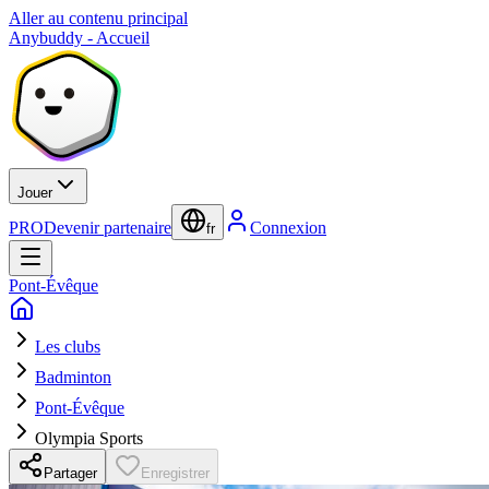
Aller au contenu principal
Anybuddy - Accueil
Jouer
PRO
Devenir partenaire
Connexion
fr
Pont-Évêque
Les clubs
Badminton
Pont-Évêque
Olympia Sports
Partager
Enregistrer