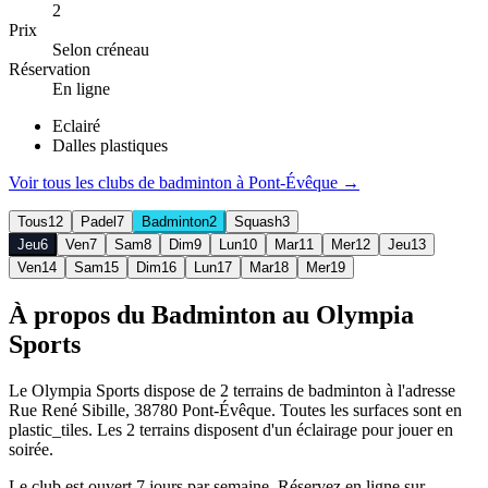
2
Prix
Selon créneau
Réservation
En ligne
Eclairé
Dalles plastiques
Voir tous les clubs de
badminton
à
Pont-Évêque
→
Tous
12
Padel
7
Badminton
2
Squash
3
Jeu
6
Ven
7
Sam
8
Dim
9
Lun
10
Mar
11
Mer
12
Jeu
13
Ven
14
Sam
15
Dim
16
Lun
17
Mar
18
Mer
19
À propos du Badminton au Olympia
Sports
Le Olympia Sports dispose de 2 terrains de badminton à l'adresse
Rue René Sibille, 38780 Pont-Évêque. Toutes les surfaces sont en
plastic_tiles. Les 2 terrains disposent d'un éclairage pour jouer en
soirée.
Le club est ouvert 7 jours par semaine. Réservez en ligne sur