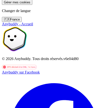
Gérer mes cookies
Changer de langue
🇫🇷
France
Anybuddy - Accueil
©
2026
Anybuddy.
Tous droits réservés.
v
6e04d80
Anybuddy sur Facebook