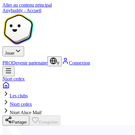
Aller au contenu principal
Anybuddy - Accueil
Jouer
PRO
Devenir partenaire
Connexion
fr
Niort cedex
Les clubs
Niort cedex
Niort Alsce Maif
Partager
Enregistrer