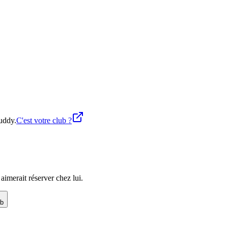
buddy.
C'est votre club ?
imerait réserver chez lui.
ub