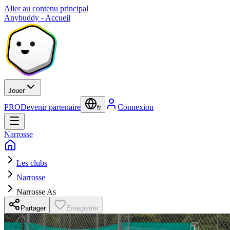
Aller au contenu principal
Anybuddy - Accueil
Jouer
PRO
Devenir partenaire
Connexion
fr
Narrosse
Les clubs
Narrosse
Narrosse As
Partager
Enregistrer