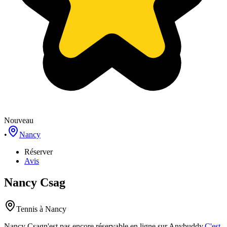
Nouveau
•
Nancy
Réserver
Avis
Nancy Csag
Tennis
à Nancy
Nancy Csag
n'est pas encore réservable en ligne sur Anybuddy.
C'est