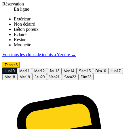
Réservation
En ligne
Extérieur
Non éclairé
Béton poreux
Eclairé
Résine
Moquette
Voir tous les clubs de
tennis
à
Yzeure
→
Tennis
8
Lun
10
Mar
11
Mer
12
Jeu
13
Ven
14
Sam
15
Dim
16
Lun
17
Mar
18
Mer
19
Jeu
20
Ven
21
Sam
22
Dim
23