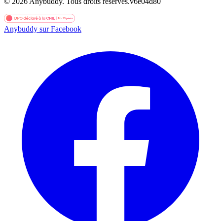
©
2026
Anybuddy.
Tous droits réservés.
v
6e04d80
Anybuddy sur Facebook