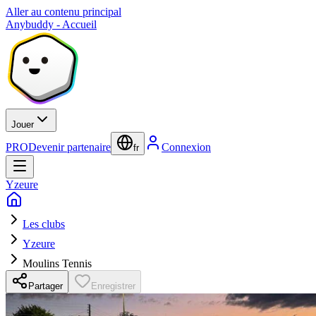
Aller au contenu principal
Anybuddy - Accueil
Jouer
PRO
Devenir partenaire
Connexion
fr
Yzeure
Les clubs
Yzeure
Moulins Tennis
Partager
Enregistrer