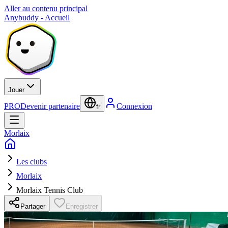
Aller au contenu principal
Anybuddy - Accueil
Jouer
PRO
Devenir partenaire
Connexion
fr
Morlaix
Les clubs
Morlaix
Morlaix Tennis Club
Partager
Enregistrer