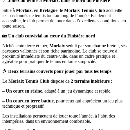
📍
Jouez au tennis à Morlaix, dans le nord du Finistère
Situé à
Morlaix
, en
Bretagne
, le
Morlaix Tennis Club
accueille
les passionnés de tennis tout au long de l’année. Facilement
accessible, le club permet de jouer dans d’excellentes conditions, en
toute saison.
🏡
Un club convivial au cœur du Finistère nord
Nichée entre terre et mer,
Morlaix
séduit par son charme breton, ses
paysages vallonnés et son riche patrimoine. Le club se trouve à
proximité immédiate du centre-ville, dans un cadre pratique et
agréable pour pratiquer le tennis en toute simplicité.
🎾
Deux terrains couverts pour jouer par tous les temps
Le
Morlaix Tennis Club
dispose de
2 terrains intérieurs
:
–
Un court en résine
, adapté à un jeu dynamique et rapide,
–
Un court en terre battue
, pour ceux qui apprécient un jeu plus
technique et progressif.
Les installations permettent de jouer toute l’année, à l’abri des
intempéries, dans un environnement confortable.