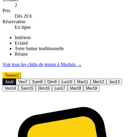
2
Prix
Dès 20 €
Réservation
En ligne
Intérieur
Eclairé
Terre battue traditionnelle
Résine
Voir tous les clubs de
tennis
à
Morlaix
→
Tennis
2
Jeu
6
Ven
7
Sam
8
Dim
9
Lun
10
Mar
11
Mer
12
Jeu
13
Ven
14
Sam
15
Dim
16
Lun
17
Mar
18
Mer
19