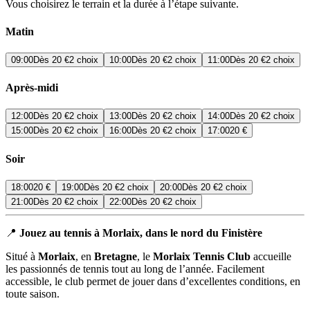
Vous choisirez le terrain et la durée à l’étape suivante.
Matin
09:00
Dès
20 €
2 choix
10:00
Dès
20 €
2 choix
11:00
Dès
20 €
2 choix
Après-midi
12:00
Dès
20 €
2 choix
13:00
Dès
20 €
2 choix
14:00
Dès
20 €
2 choix
15:00
Dès
20 €
2 choix
16:00
Dès
20 €
2 choix
17:00
20 €
Soir
18:00
20 €
19:00
Dès
20 €
2 choix
20:00
Dès
20 €
2 choix
21:00
Dès
20 €
2 choix
22:00
Dès
20 €
2 choix
📍
Jouez au tennis à Morlaix, dans le nord du Finistère
Situé à
Morlaix
, en
Bretagne
, le
Morlaix Tennis Club
accueille
les passionnés de tennis tout au long de l’année. Facilement
accessible, le club permet de jouer dans d’excellentes conditions, en
toute saison.