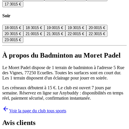
17:30
15 €
Soir
18:00
15 €
18:30
15 €
19:00
15 €
19:30
15 €
20:00
15 €
20:30
15 €
21:00
15 €
21:30
15 €
22:00
15 €
22:30
15 €
23:00
15 €
À propos du Badminton au Moret Padel
Le Moret Padel dispose de 1 terrain de badminton à l'adresse 5 Rue
des Vignes, 77250 Ecuelles. Toutes les surfaces sont en court dur.
Les 1 terrain disposent d'un éclairage pour jouer en soirée.
Les créneaux débutent à 15 €. Le club est ouvert 7 jours par
semaine. Réservez en ligne sur Anybuddy : disponibilités en temps
réel, paiement sécurisé, confirmation instantanée.
Voir la page du club tous sports
Avis clients