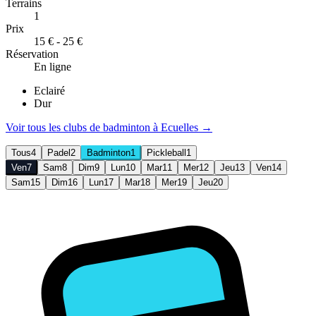
Terrains
1
Prix
15 € - 25 €
Réservation
En ligne
Eclairé
Dur
Voir tous les clubs de
badminton
à
Ecuelles
→
Tous
4
Padel
2
Badminton
1
Pickleball
1
Ven
7
Sam
8
Dim
9
Lun
10
Mar
11
Mer
12
Jeu
13
Ven
14
Sam
15
Dim
16
Lun
17
Mar
18
Mer
19
Jeu
20