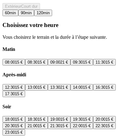
Extérieur
Court dur
60
min
90
min
120
min
Choisissez votre heure
Vous choisirez le terrain et la durée à l’étape suivante.
Matin
08:00
15 €
08:30
15 €
09:00
21 €
09:30
15 €
11:30
15 €
Après-midi
12:30
15 €
13:00
15 €
13:30
21 €
14:00
15 €
16:30
15 €
17:30
15 €
Soir
18:00
15 €
18:30
15 €
19:00
15 €
19:30
15 €
20:00
15 €
20:30
15 €
21:00
15 €
21:30
15 €
22:00
15 €
22:30
15 €
23:00
15 €