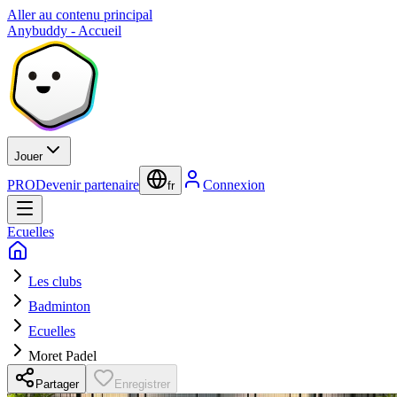
Aller au contenu principal
Anybuddy - Accueil
Jouer
PRO
Devenir partenaire
Connexion
fr
Ecuelles
Les clubs
Badminton
Ecuelles
Moret Padel
Partager
Enregistrer