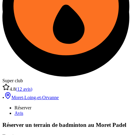
Super club
4.8
(
12
avis
)
•
Moret-Loing-et-Orvanne
Réserver
Avis
Réserver un terrain de
badminton
au
Moret Padel