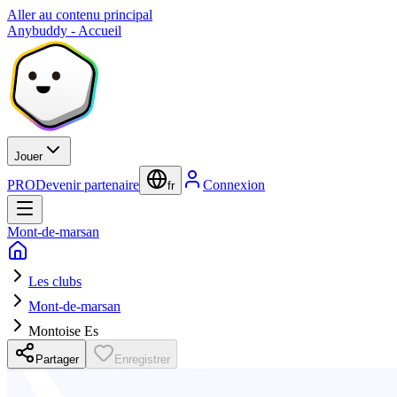
Aller au contenu principal
Anybuddy - Accueil
Jouer
PRO
Devenir partenaire
Connexion
fr
Mont-de-marsan
Les clubs
Mont-de-marsan
Montoise Es
Partager
Enregistrer