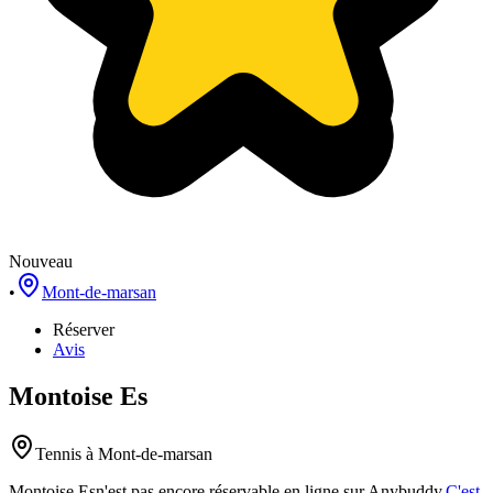
Nouveau
•
Mont-de-marsan
Réserver
Avis
Montoise Es
Tennis
à Mont-de-marsan
Montoise Es
n'est pas encore réservable en ligne sur Anybuddy.
C'est