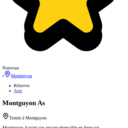
Nouveau
•
Montguyon
Réserver
Avis
Montguyon As
Tennis
à Montguyon
Montguyon As
n'est pas encore réservable en ligne sur