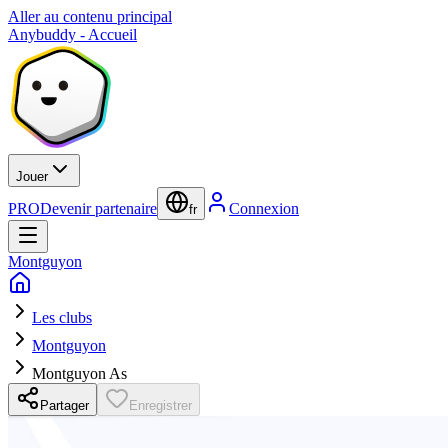
Aller au contenu principal
Anybuddy - Accueil
Jouer
PRO
Devenir partenaire
Connexion
fr
Montguyon
Les clubs
Montguyon
Montguyon As
Partager
Enregistrer