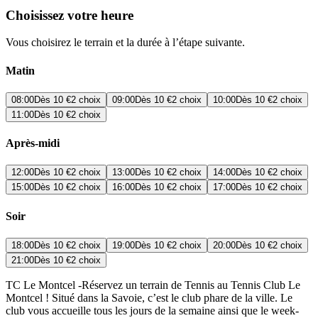
Choisissez votre heure
Vous choisirez le terrain et la durée à l’étape suivante.
Matin
08:00
Dès
10 €
2 choix
09:00
Dès
10 €
2 choix
10:00
Dès
10 €
2 choix
11:00
Dès
10 €
2 choix
Après-midi
12:00
Dès
10 €
2 choix
13:00
Dès
10 €
2 choix
14:00
Dès
10 €
2 choix
15:00
Dès
10 €
2 choix
16:00
Dès
10 €
2 choix
17:00
Dès
10 €
2 choix
Soir
18:00
Dès
10 €
2 choix
19:00
Dès
10 €
2 choix
20:00
Dès
10 €
2 choix
21:00
Dès
10 €
2 choix
TC Le Montcel -Réservez un terrain de Tennis au Tennis Club Le
Montcel ! Situé dans la Savoie, c’est le club phare de la ville. Le
club vous accueille tous les jours de la semaine ainsi que le week-