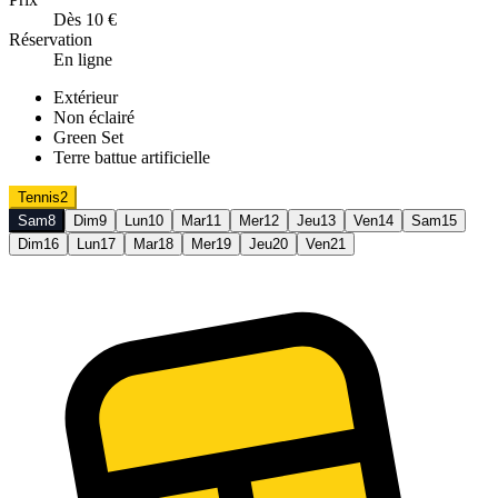
Dès 10 €
Réservation
En ligne
Extérieur
Non éclairé
Green Set
Terre battue artificielle
Tennis
2
Sam
8
Dim
9
Lun
10
Mar
11
Mer
12
Jeu
13
Ven
14
Sam
15
Dim
16
Lun
17
Mar
18
Mer
19
Jeu
20
Ven
21