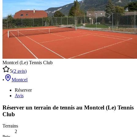
Montcel (Le) Tennis Club
5
(
2
avis
)
•
Montcel
Réserver
Avis
Réserver un terrain de
tennis
au
Montcel (Le) Tennis
Club
Terrains
2
Prix