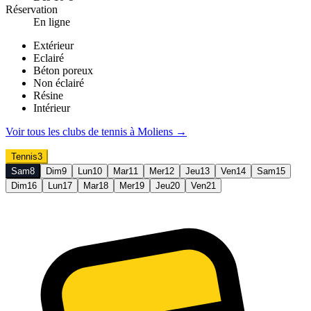
Réservation
En ligne
Extérieur
Eclairé
Béton poreux
Non éclairé
Résine
Intérieur
Voir tous les clubs de
tennis
à
Moliens
→
Tennis
3
Sam
8
Dim
9
Lun
10
Mar
11
Mer
12
Jeu
13
Ven
14
Sam
15
Dim
16
Lun
17
Mar
18
Mer
19
Jeu
20
Ven
21