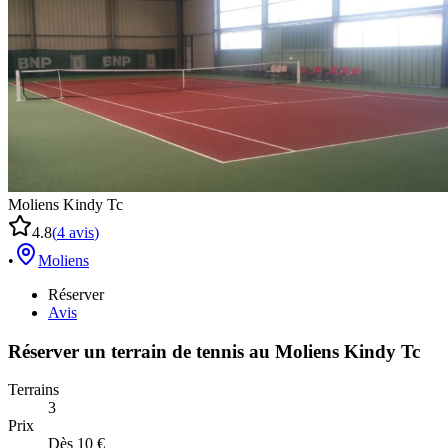
Moliens Kindy Tc
4.8
(
4
avis
)
•
Moliens
Réserver
Avis
Réserver un terrain de
tennis
au
Moliens Kindy Tc
Terrains
3
Prix
Dès 10 €