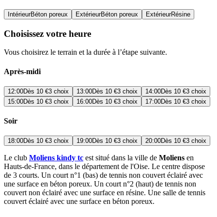
Intérieur
Béton poreux
Extérieur
Béton poreux
Extérieur
Résine
Choisissez votre heure
Vous choisirez le terrain et la durée à l’étape suivante.
Après-midi
12:00
Dès
10 €
3 choix
13:00
Dès
10 €
3 choix
14:00
Dès
10 €
3 choix
15:00
Dès
10 €
3 choix
16:00
Dès
10 €
3 choix
17:00
Dès
10 €
3 choix
Soir
18:00
Dès
10 €
3 choix
19:00
Dès
10 €
3 choix
20:00
Dès
10 €
3 choix
Le club
Moliens kindy tc
est situé dans la ville de
Moliens
en
Hauts-de-France, dans le département de l'Oise. Le centre dispose
de 3 courts. Un court n°1 (bas) de tennis non couvert éclairé avec
une surface en béton poreux. Un court n°2 (haut) de tennis non
couvert non éclairé avec une surface en résine. Une salle de tennis
couvert éclairé avec une surface en béton poreux.