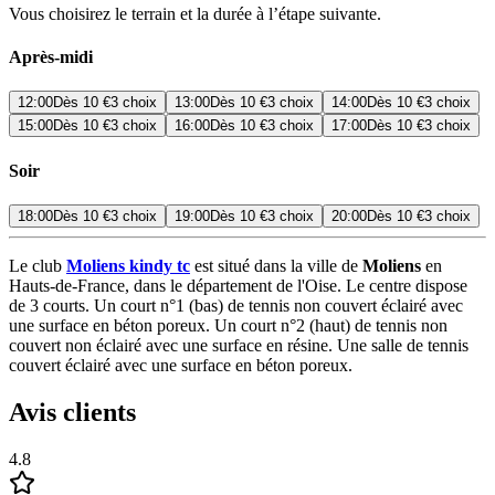
Vous choisirez le terrain et la durée à l’étape suivante.
Après-midi
12:00
Dès
10 €
3 choix
13:00
Dès
10 €
3 choix
14:00
Dès
10 €
3 choix
15:00
Dès
10 €
3 choix
16:00
Dès
10 €
3 choix
17:00
Dès
10 €
3 choix
Soir
18:00
Dès
10 €
3 choix
19:00
Dès
10 €
3 choix
20:00
Dès
10 €
3 choix
Le club
Moliens kindy tc
est situé dans la ville de
Moliens
en
Hauts-de-France, dans le département de l'Oise. Le centre dispose
de 3 courts. Un court n°1 (bas) de tennis non couvert éclairé avec
une surface en béton poreux. Un court n°2 (haut) de tennis non
couvert non éclairé avec une surface en résine. Une salle de tennis
couvert éclairé avec une surface en béton poreux.
Avis clients
4.8