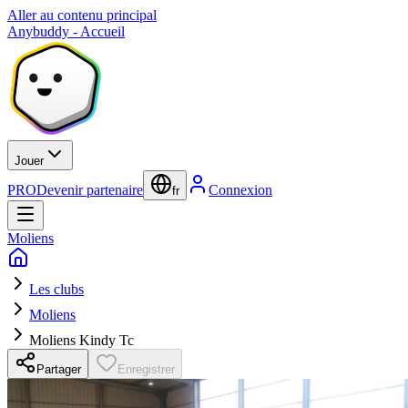
Aller au contenu principal
Anybuddy - Accueil
Jouer
PRO
Devenir partenaire
Connexion
fr
Moliens
Les clubs
Moliens
Moliens Kindy Tc
Partager
Enregistrer