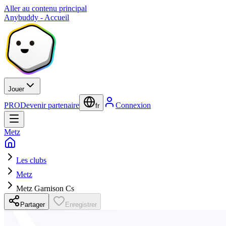
Aller au contenu principal
Anybuddy - Accueil
Jouer
PRO
Devenir partenaire
Connexion
fr
Metz
Les clubs
Metz
Metz Garnison Cs
Partager
Enregistrer