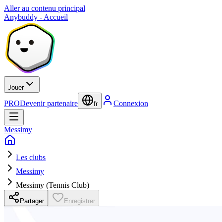
Aller au contenu principal
Anybuddy - Accueil
Jouer
PRO
Devenir partenaire
Connexion
fr
Messimy
Les clubs
Messimy
Messimy (Tennis Club)
Partager
Enregistrer