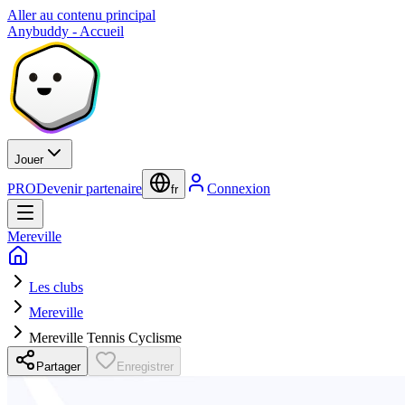
Aller au contenu principal
Anybuddy - Accueil
Jouer
PRO
Devenir partenaire
Connexion
fr
Mereville
Les clubs
Mereville
Mereville Tennis Cyclisme
Partager
Enregistrer