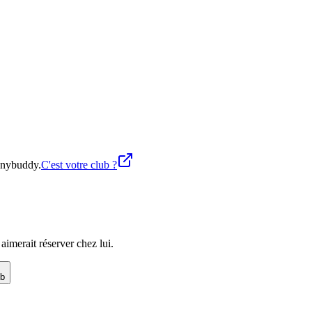
 Anybuddy.
C'est votre club ?
imerait réserver chez lui.
ub