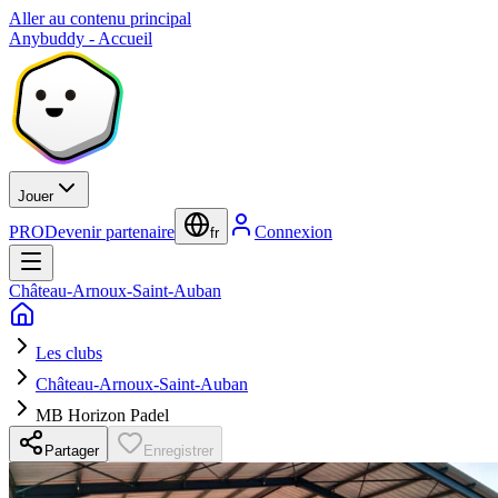
Aller au contenu principal
Anybuddy - Accueil
Jouer
PRO
Devenir partenaire
Connexion
fr
Château-Arnoux-Saint-Auban
Les clubs
Château-Arnoux-Saint-Auban
MB Horizon Padel
Partager
Enregistrer