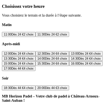
Choisissez votre heure
Vous choisirez le terrain et la durée à l’étape suivante.
Matin
11:00
Dès
24 €
2 choix
11:30
Dès
24 €
2 choix
Après-midi
12:00
Dès
24 €
4 choix
12:30
Dès
24 €
4 choix
13:00
Dès
24 €
4 choix
13:30
Dès
24 €
4 choix
14:00
Dès
24 €
4 choix
14:30
Dès
24 €
4 choix
15:00
Dès
24 €
4 choix
15:30
Dès
24 €
4 choix
16:00
Dès
24 €
4 choix
17:00
Dès
44 €
4 choix
Soir
18:30
Dès
44 €
4 choix
20:00
Dès
44 €
3 choix
MB Horizon Padel – Votre club de padel à Château-Arnoux-
Saint-Auban !