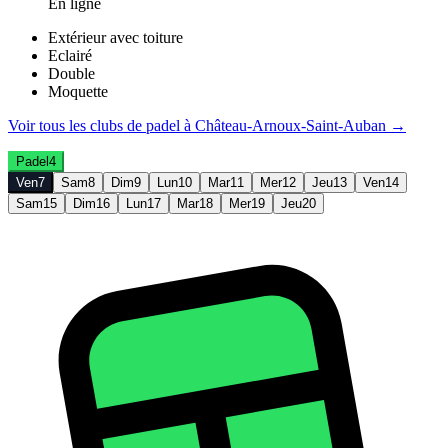
En ligne
Extérieur avec toiture
Eclairé
Double
Moquette
Voir tous les clubs de
padel
à
Château-Arnoux-Saint-Auban
→
Padel
4
Ven
7
Sam
8
Dim
9
Lun
10
Mar
11
Mer
12
Jeu
13
Ven
14
Sam
15
Dim
16
Lun
17
Mar
18
Mer
19
Jeu
20