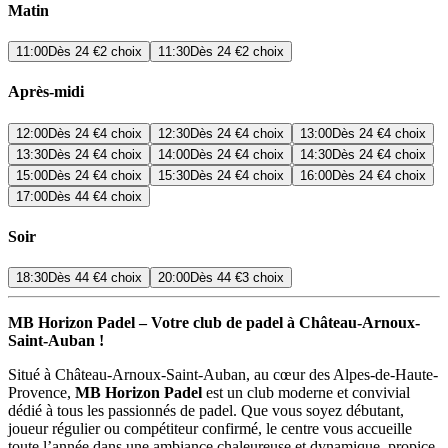
Matin
11:00
Dès
24 €
2 choix
11:30
Dès
24 €
2 choix
Après-midi
12:00
Dès
24 €
4 choix
12:30
Dès
24 €
4 choix
13:00
Dès
24 €
4 choix
13:30
Dès
24 €
4 choix
14:00
Dès
24 €
4 choix
14:30
Dès
24 €
4 choix
15:00
Dès
24 €
4 choix
15:30
Dès
24 €
4 choix
16:00
Dès
24 €
4 choix
17:00
Dès
44 €
4 choix
Soir
18:30
Dès
44 €
4 choix
20:00
Dès
44 €
3 choix
MB Horizon Padel – Votre club de padel à Château-Arnoux-
Saint-Auban !
Situé à Château-Arnoux-Saint-Auban, au cœur des Alpes-de-Haute-
Provence,
MB Horizon Padel
est un club moderne et convivial
dédié à tous les passionnés de padel. Que vous soyez débutant,
joueur régulier ou compétiteur confirmé, le centre vous accueille
toute l’année dans une ambiance chaleureuse et dynamique, propice