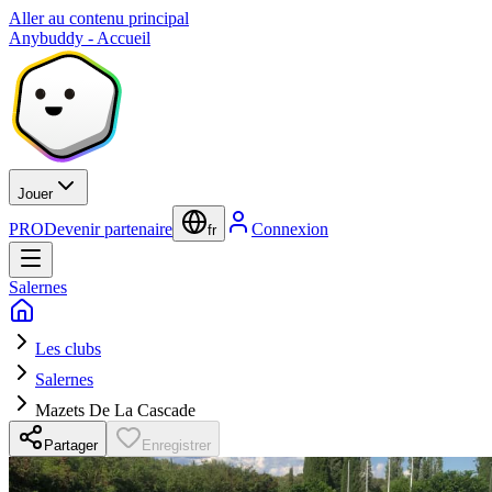
Aller au contenu principal
Anybuddy - Accueil
Jouer
PRO
Devenir partenaire
Connexion
fr
Salernes
Les clubs
Salernes
Mazets De La Cascade
Partager
Enregistrer