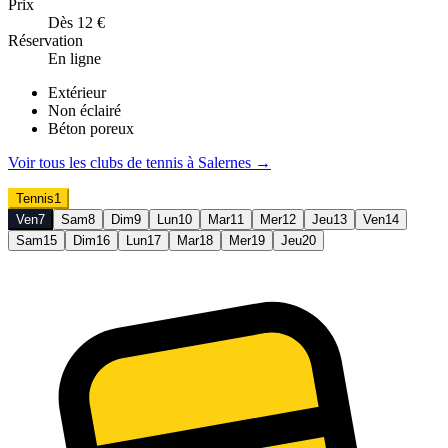
Prix
Dès 12 €
Réservation
En ligne
Extérieur
Non éclairé
Béton poreux
Voir tous les clubs de
tennis
à
Salernes
→
Tennis
1
Ven
7
Sam
8
Dim
9
Lun
10
Mar
11
Mer
12
Jeu
13
Ven
14
Sam
15
Dim
16
Lun
17
Mar
18
Mer
19
Jeu
20