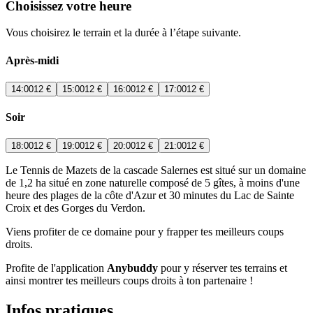
Choisissez votre heure
Vous choisirez le terrain et la durée à l’étape suivante.
Après-midi
14:00
12 €
15:00
12 €
16:00
12 €
17:00
12 €
Soir
18:00
12 €
19:00
12 €
20:00
12 €
21:00
12 €
Le Tennis de Mazets de la cascade Salernes est situé sur un domaine
de 1,2 ha situé en zone naturelle composé de 5 gîtes, à moins d'une
heure des plages de la côte d'Azur et 30 minutes du Lac de Sainte
Croix et des Gorges du Verdon.
Viens profiter de ce domaine pour y frapper tes meilleurs coups
droits.
Profite de l'application
Anybuddy
pour y réserver tes terrains et
ainsi montrer tes meilleurs coups droits à ton partenaire !
Infos pratiques