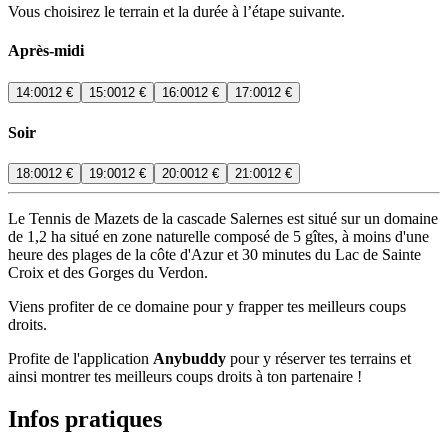
Vous choisirez le terrain et la durée à l’étape suivante.
Après-midi
14:00
12 €
15:00
12 €
16:00
12 €
17:00
12 €
Soir
18:00
12 €
19:00
12 €
20:00
12 €
21:00
12 €
Le Tennis de Mazets de la cascade Salernes est situé sur un domaine
de 1,2 ha situé en zone naturelle composé de 5 gîtes, à moins d'une
heure des plages de la côte d'Azur et 30 minutes du Lac de Sainte
Croix et des Gorges du Verdon.
Viens profiter de ce domaine pour y frapper tes meilleurs coups
droits.
Profite de l'application
Anybuddy
pour y réserver tes terrains et
ainsi montrer tes meilleurs coups droits à ton partenaire !
Infos pratiques