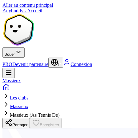
Aller au contenu principal
Anybuddy - Accueil
Jouer
PRO
Devenir partenaire
Connexion
fr
Massieux
Les clubs
Massieux
Massieux (As Tennis De)
Partager
Enregistrer