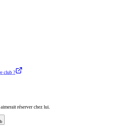
re club ?
imerait réserver chez lui.
ub