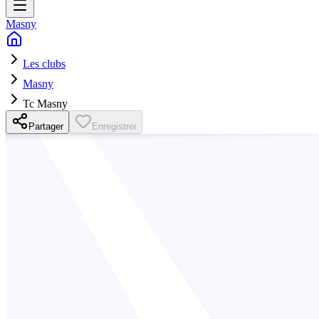
Masny
Les clubs
Masny
Tc Masny
Partager
Enregistrer