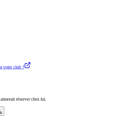
st votre club ?
imerait réserver chez lui.
ub